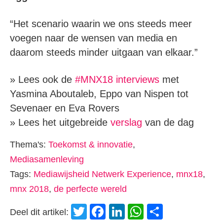
“Het scenario waarin we ons steeds meer
voegen naar de wensen van media en
daarom steeds minder uitgaan van elkaar.”
» Lees ook de
#MNX18 interviews
met
Yasmina Aboutaleb, Eppo van Nispen tot
Sevenaer en Eva Rovers
» Lees het uitgebreide
verslag
van de dag
Thema's:
Toekomst & innovatie
,
Mediasamenleving
Tags:
Mediawijsheid Netwerk Experience
,
mnx18
,
mnx 2018
,
de perfecte wereld
Twitter
Facebook
LinkedIn
WhatsApp
Delen
Deel dit artikel: