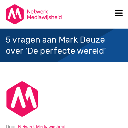
N
Search
5 vragen aan Mark Deuze
over ‘De perfecte wereld’
Door:
Netwerk Mediawijsheid