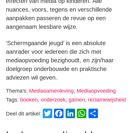
effecten van media op kinderen. Alle
nuances, voors, tegens en verschillende
aanpakken passeren de revue op een
aangenaam leesbare wijze.
‘Schermgaande jeugd’ is een absolute
aanrader voor iedereen die zich met
mediaopvoeding bezighoudt, en zijn/haar
doelgroep onderbouwde en praktische
adviezen wil geven.
Thema's:
Mediasamenleving
,
Mediaopvoeding
Tags:
boeken
,
onderzoek
,
gamen
,
reclamewijsheid
Twitter
Facebook
LinkedIn
WhatsApp
Delen
Deel dit artikel: