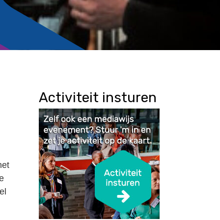
Activiteit insturen
het
e
el