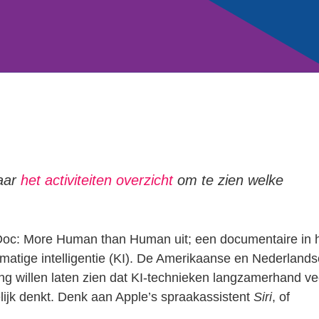
naar
het activiteiten overzicht
om te zien welke
c: More Human than Human uit; een documentaire in 
atige intelligentie (KI). De Amerikaanse en Nederlands
g willen laten zien dat KI-technieken langzamerhand ve
jk denkt. Denk aan Apple’s spraakassistent
Siri
, of