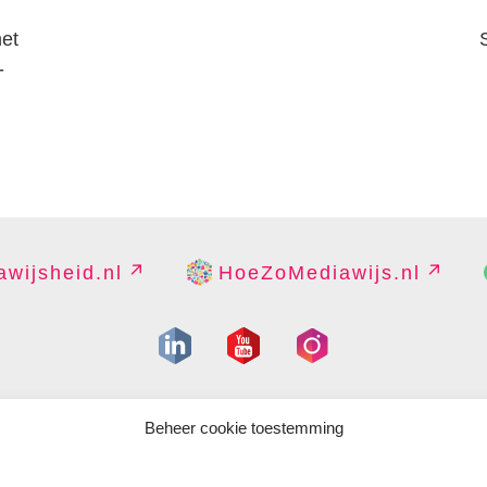
het
-
wijsheid.nl
HoeZoMediawijs.nl
IGHT
DISCLAIMER
PRIVACY
PERS
CONTACT
COOKIES B
Beheer cookie toestemming