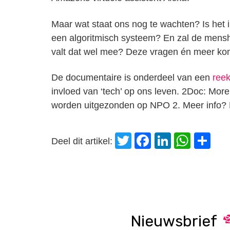
Maar wat staat ons nog te wachten? Is het 
een algoritmisch systeem? En zal de menshe
valt dat wel mee? Deze vragen én meer k
De documentaire is onderdeel van een
ree
invloed van ‘tech’ op ons leven. 2Doc: M
worden uitgezonden op NPO 2. Meer info? 
Twitter
Facebook
LinkedI
Wha
D
Deel dit artikel:
Nieuwsbrief