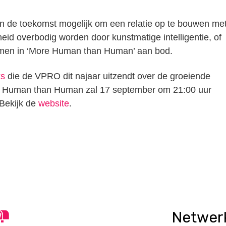
in de toekomst mogelijk om een relatie op te bouwen me
id overbodig worden door kunstmatige intelligentie, of
omen in ‘More Human than Human’ aan bod.
ks
die de VPRO dit najaar uitzendt over de groeiende
ore Human than Human zal 17 september om 21:00 uur
Bekijk de
website
.
n
tsApp
elen
Netwer