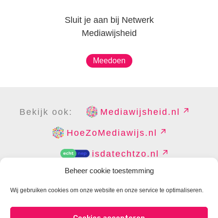
Sluit je aan bij Netwerk
Mediawijsheid
Meedoen
Bekijk ook:
Mediawijsheid.nl
HoeZoMediawijs.nl
isdatechtzo.nl
Beheer cookie toestemming
Wij gebruiken cookies om onze website en onze service te optimaliseren.
COPYRIGHT
DISCLAIMER
PRIVACY
PERS
Cookies accepteren