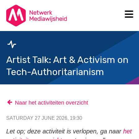
N
Search
Artist Talk: Art & Activism on
Tech-Authoritarianism
Naar het activiteiten overzicht
SATURDAY 27 JUNE 2026, 19:30
Let op; deze activiteit is verlopen, ga naar
het