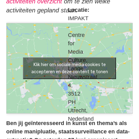
activiteiten overzicht
om te zien welke
activiteiten gepland staan.
Locatie:
IMPAKT
-
Centre
for
Media
Culture,
Klik hier om sociale media cookies te
Lange
accepteren en deze content te tonen
Nieuwstraat
4,
3512
PH
Utrecht,
Nederland
Ben jij geïnteresseerd in kunst en thema’s als
online manipluatie, staatssurveillance en data-