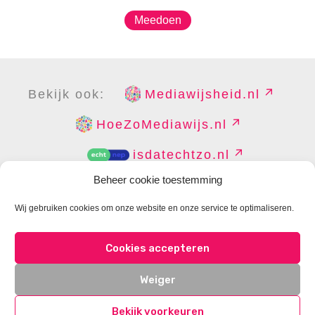
Meedoen
Bekijk ook:
Mediawijsheid.nl
HoeZoMediawijs.nl
isdatechtzo.nl
Beheer cookie toestemming
Wij gebruiken cookies om onze website en onze service te optimaliseren.
COPYRIGHT
DISCLAIMER
PRIVACY
PERS
Cookies accepteren
CONTACT
COOKIES BEHEREN
Weiger
Bekijk voorkeuren