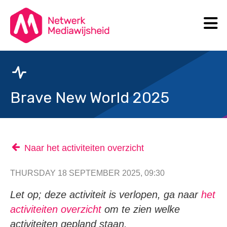
N
Search
Brave New World 2025
Naar het activiteiten overzicht
THURSDAY 18 SEPTEMBER 2025, 09:30
Let op; deze activiteit is verlopen, ga naar
het
activiteiten overzicht
om te zien welke
activiteiten gepland staan.