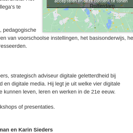
accepteren en deze content te tonen
Rotterdam
lega’s te
n, pedagogische
en van voorschoolse instellingen, het basisonderwijs, he
eresseerden.
, strategisch adviseur digitale geletterdheid bij
n digitale media. Hij legt je uit welke vier digitale
e kunnen leven, leren en werken in de 21e eeuw.
shops of presentaties.
man en Karin Sieders