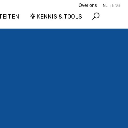
Over ons
NL
ENG
TEITEN
KENNIS & TOOLS
Search