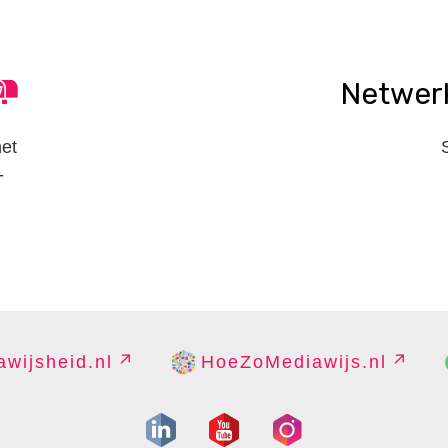
Netwer
het
-
wijsheid.nl
HoeZoMediawijs.nl