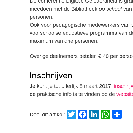
De conferentie Digitale Geletterdheid is gr
meedoen met de Bibliotheek
op school
van
personen.
Ook voor pedagogische medewerkers van vo
voorschoolse educatieve programma van de
maximum van drie personen.
Overige deelnemers betalen € 40 per persoo
Inschrijven
Je kunt je tot uiterlijk 8 maart 2017
inschrij
de praktische info is te vinden op de
websit
Twitter
Facebook
LinkedI
Wha
D
Deel dit artikel: