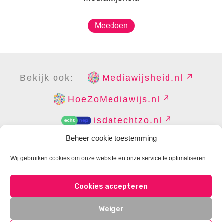
Meedoen
Bekijk ook:
Mediawijsheid.nl
HoeZoMediawijs.nl
isdatechtzo.nl
Beheer cookie toestemming
Wij gebruiken cookies om onze website en onze service te optimaliseren.
COPYRIGHT
DISCLAIMER
PRIVACY
PERS
Cookies accepteren
CONTACT
COOKIES BEHEREN
Weiger