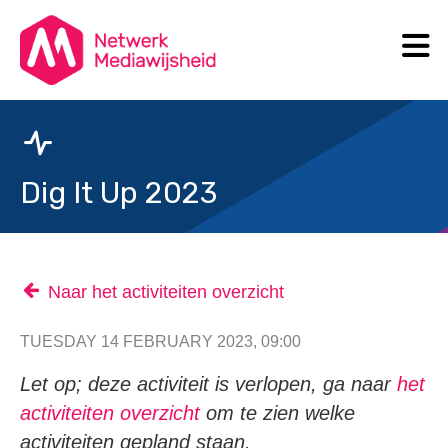
N
Search
Dig It Up 2023
Naar het activiteiten overzicht
TUESDAY 14 FEBRUARY 2023, 09:00
Let op; deze activiteit is verlopen, ga naar
het
activiteiten overzicht
om te zien welke
activiteiten gepland staan.