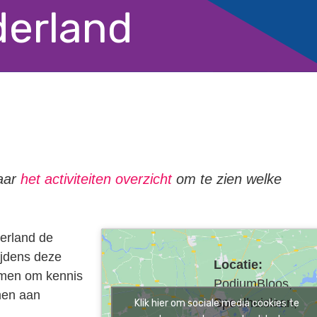
erland
naar
het activiteiten overzicht
om te zien welke
erland de
ijdens deze
Locatie:
amen om kennis
PodiumBloos,
emen aan
Speelhuislaan,
Klik hier om sociale media cookies te