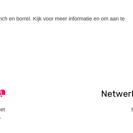
unch en borrel. Kijk voor meer informatie en om aan te
n
tsApp
elen
Netwer
het
-