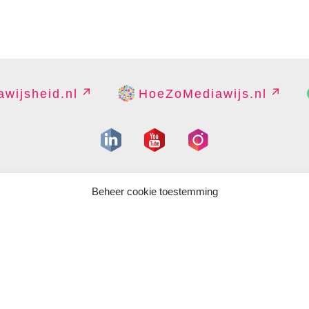
wijsheid.nl
HoeZoMediawijs.nl
IGHT
DISCLAIMER
PRIVACY
PERS
CONTACT
COOKIES B
Beheer cookie toestemming