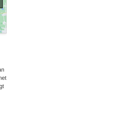
an
het
gt