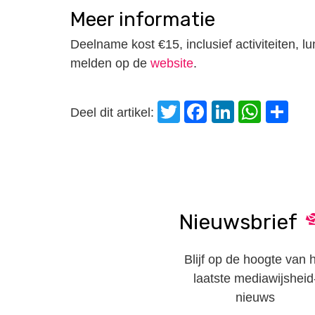
Meer informatie
Deelname kost €15, inclusief activiteiten, l
melden op de
website
.
Twitter
Facebook
LinkedI
Wha
D
Deel dit artikel:
Nieuwsbrief
Blijf op de hoogte van 
laatste mediawijsheid
nieuws