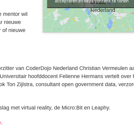
accepteren en deze content te tonen
Breda,
Nederland
e mentor wil
ar nieuwe
r of nieuwe
zitter van CoderDojo Nederland Christian Vermeulen a
Universitair hoofddocent Felienne Hermans vertelt over 
 Ton Zijlstra, consultant open government data, verzor
ag met virtual reality, de Micro:Bit en Leaphy.
e
.