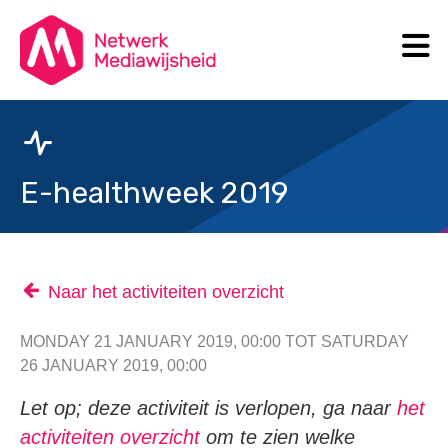
N
Search
E-healthweek 2019
Naar het activiteiten overzicht
MONDAY 21 JANUARY 2019, 00:00 TOT SATURDAY
26 JANUARY 2019, 00:00
Let op; deze activiteit is verlopen, ga naar
het
activiteiten overzicht
om te zien welke