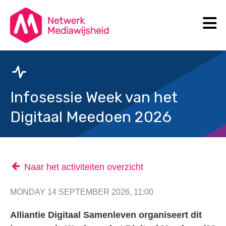
N
Search
Infosessie Week van het
Digitaal Meedoen 2026
Naar het activiteiten overzicht
MONDAY 14 SEPTEMBER 2026, 11:00
Alliantie Digitaal Samenleven organiseert dit