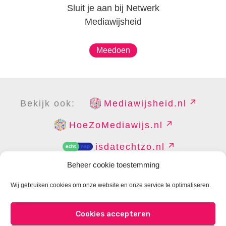
Sluit je aan bij Netwerk
Mediawijsheid
Meedoen
Bekijk ook:
Mediawijsheid.nl
HoeZoMediawijs.nl
isdatechtzo.nl
Beheer cookie toestemming
Wij gebruiken cookies om onze website en onze service te optimaliseren.
COPYRIGHT
DISCLAIMER
PRIVACY
PERS
Cookies accepteren
CONTACT
COOKIES BEHEREN