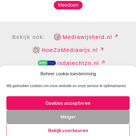
Meedoen
Bekijk ook:
Mediawijsheid.nl
HoeZoMediawijs.nl
isdatechtzo.nl
Beheer cookie toestemming
Wij gebruiken cookies om onze website en onze service te optimaliseren.
COPYRIGHT
DISCLAIMER
PRIVACY
PERS
Cookies accepteren
CONTACT
COOKIES BEHEREN
Weiger
Bekijk voorkeuren