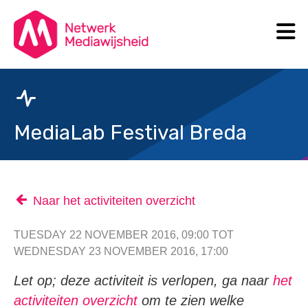
N
Search
MediaLab Festival Breda
Naar het activiteiten overzicht
TUESDAY 22 NOVEMBER 2016, 09:00 TOT
WEDNESDAY 23 NOVEMBER 2016, 17:00
Let op; deze activiteit is verlopen, ga naar
het
activiteiten overzicht
om te zien welke