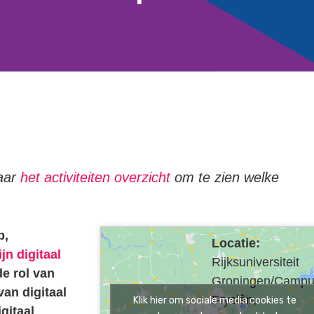
naar
het activiteiten overzicht
om te zien welke
b,
Locatie:
n digitaal
Rijksuniversiteit
e rol van
Groningen/Campu
van digitaal
Fryslân,
Klik hier om sociale media cookies te
gitaal