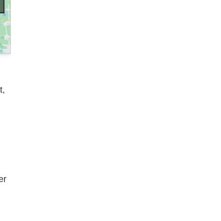
t,
er