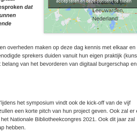
accepteren en deze content te tonen
Wirdumerdijk,
gesproken
dat
Leeuwarden,
kunnen
Nederland
rende
js en overheden maken op deze dag kennis met elkaar en
nodigde sprekers duiden vanuit hun eigen praktijk (kuns
 belang van het bevorderen van digitaal burgerschap en
Tijdens het symposium vindt ook de kick-off van de vijf
 zullen een korte pitch van hun project geven. Ook zal er 
et Nationale Bibliotheekcongres 2021. Ook dit jaar zal
hap hebben.