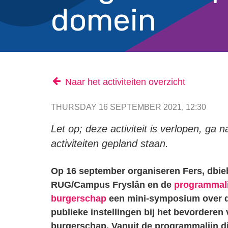
domein
Naar het activiteiten overzicht
THURSDAY 16 SEPTEMBER 2021, 12:30
Let op; deze activiteit is verlopen, ga 
activiteiten gepland staan.
Op 16 september organiseren Fers, dbie
RUG/Campus Fryslân en de
programmalij
burgerschap
een mini-symposium over d
publieke instellingen bij het bevorderen 
burgerschap. Vanuit de programmalijn di