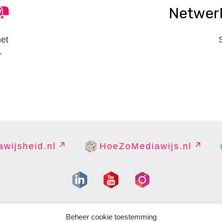
Netwer
het
-
wijsheid.nl
HoeZoMediawijs.nl
IGHT
DISCLAIMER
PRIVACY
PERS
CONTACT
COOKIES B
Beheer cookie toestemming