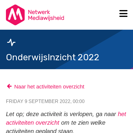
N
Search
OnderwijsInzicht 2022
Naar het activiteiten overzicht
FRIDAY 9 SEPTEMBER 2022, 00:00
Let op; deze activiteit is verlopen, ga naar
het
activiteiten overzicht
om te zien welke
activiteiten gepland staan.