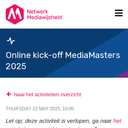
N
Search
Online kick-off MediaMasters
2025
Naar het activiteiten overzicht
THURSDAY 22 MAY 2025, 10:00
Let op; deze activiteit is verlopen, ga naar
het