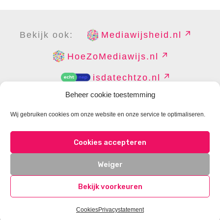
Bekijk ook:
Mediawijsheid.nl
HoeZoMediawijs.nl
isdatechtzo.nl
Beheer cookie toestemming
Wij gebruiken cookies om onze website en onze service te optimaliseren.
COPYRIGHT
DISCLAIMER
PRIVACY
PERS
Cookies accepteren
CONTACT
COOKIES BEHEREN
Weiger
Bekijk voorkeuren
Cookies
Privacystatement