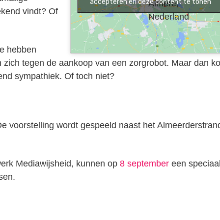
accepteren en deze content te tonen
Almere,
rekend vindt? Of
Nederland
ze hebben
n zich tegen de aankoop van een zorgrobot. Maar dan k
send sympathiek. Of toch niet?
 De voorstelling wordt gespeeld naast het Almeerderstran
werk Mediawijsheid, kunnen op
8 september
een speciaa
sen.
n
tsApp
elen