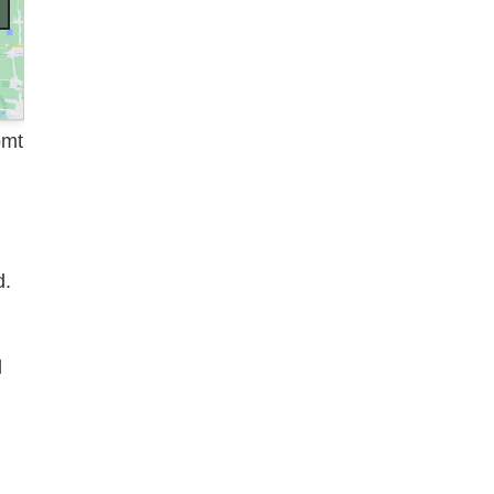
omt
d.
l