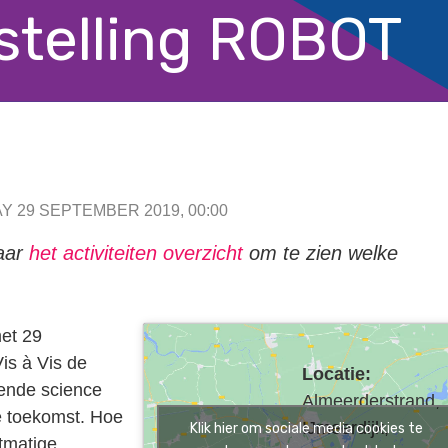
stelling ROBOT
Y 29 SEPTEMBER 2019, 00:00
naar
het activiteiten overzicht
om te zien welke
met 29
is à Vis de
Locatie:
rende science
Almeerderstrand,
je toekomst. Hoe
IJmeerdijk,
Klik hier om sociale media cookies te
tmatige