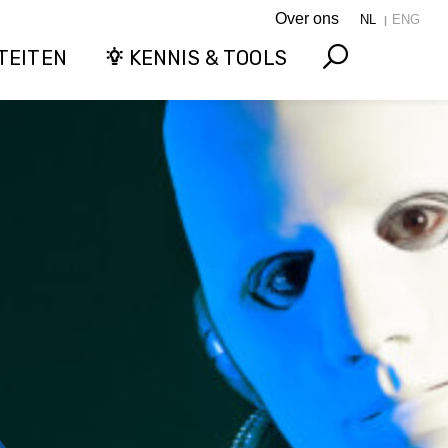
Over ons
NL
ENG
TEITEN
KENNIS & TOOLS
Search