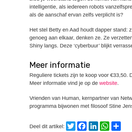
intelligentie, als iedereen robots vanzelfsp
als de aanschaf ervan zelfs verplicht is?
Het stel Betty en Aad houdt dapper stand: 
genoeg aan elkaar, denken ze. Ze verzette
Shiny langs. Deze ‘cyberbuur’ blijkt verras
Meer informatie
Reguliere tickets zijn te koop voor €33,50.
Meer informatie vind je op de
website
.
Vrienden van Human, kernpartner van Net
programma bijwonen met filosoof Stine Jen
Twitter
Facebook
LinkedI
Wha
D
Deel dit artikel: