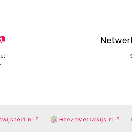
Netwer
het
-
wijsheid.nl
HoeZoMediawijs.nl