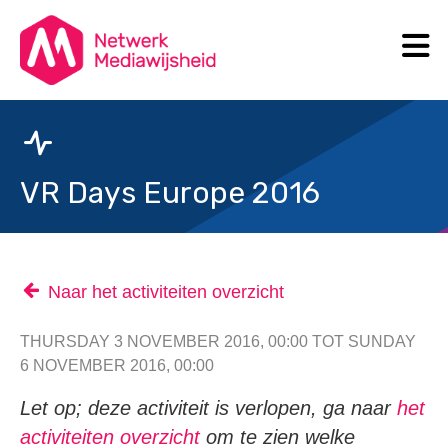
N
Search
VR Days Europe 2016
Naar het activiteiten overzicht
THURSDAY 3 NOVEMBER 2016, 00:00 TOT SUNDAY
6 NOVEMBER 2016, 00:00
Let op; deze activiteit is verlopen, ga naar
het
activiteiten overzicht
om te zien welke