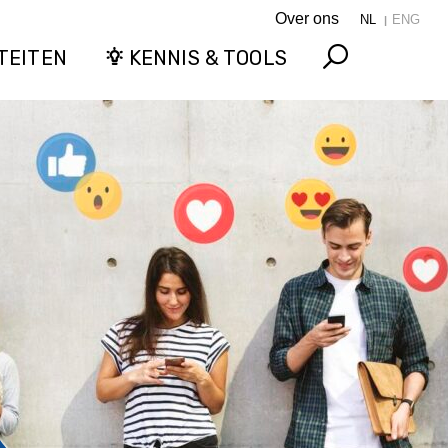
Over ons
NL
ENG
TEITEN
KENNIS & TOOLS
Search