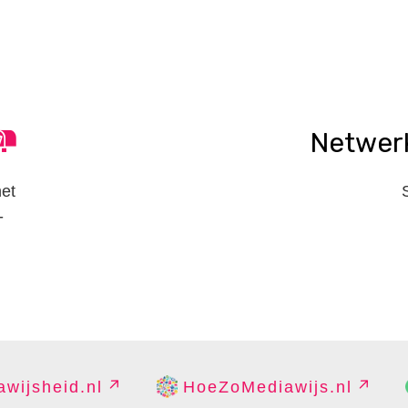
Netwer
het
-
wijsheid.nl
HoeZoMediawijs.nl