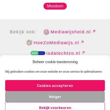
Meedoen
Bekijk ook:
Mediawijsheid.nl
HoeZoMediawijs.nl
isdatechtzo.nl
Beheer cookie toestemming
Wij gebruiken cookies om onze website en onze service te optimaliseren.
COPYRIGHT
DISCLAIMER
PRIVACY
PERS
Cookies accepteren
CONTACT
COOKIES BEHEREN
Weiger
Bekijk voorkeuren