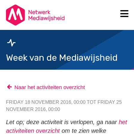
N
Search
Week van de Mediawijsheid
Naar het activiteiten overzicht
FRIDAY 18 NOVEMBER 2016, 00:00 TOT FRIDAY 25
NOVEMBER 2016, 00:00
Let op; deze activiteit is verlopen, ga naar
het
activiteiten overzicht
om te zien welke