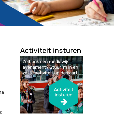
Activiteit insturen
ma
ig