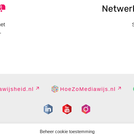
Netwer
het
-
wijsheid.nl
HoeZoMediawijs.nl
IGHT
DISCLAIMER
PRIVACY
PERS
CONTACT
COOKIES B
Beheer cookie toestemming