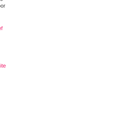
oor
ef
ite