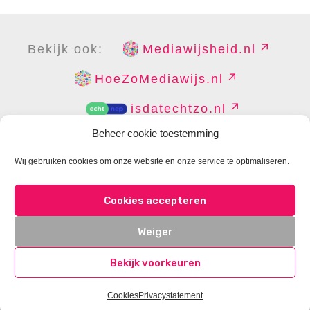
Bekijk ook:
Mediawijsheid.nl
HoeZoMediawijs.nl
isdatechtzo.nl
Beheer cookie toestemming
Wij gebruiken cookies om onze website en onze service te optimaliseren.
COPYRIGHT
DISCLAIMER
PRIVACY
PERS
Cookies accepteren
CONTACT
COOKIES BEHEREN
Weiger
Bekijk voorkeuren
Cookies
Privacystatement