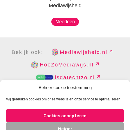
Mediawijsheid
Meedoen
Bekijk ook:
Mediawijsheid.nl
HoeZoMediawijs.nl
isdatechtzo.nl
Beheer cookie toestemming
Wij gebruiken cookies om onze website en onze service te optimaliseren.
COPYRIGHT
DISCLAIMER
PRIVACY
PERS
Cookies accepteren
CONTACT
COOKIES BEHEREN
Weiger