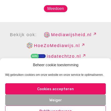
Meedoen
Bekijk ook:
Mediawijsheid.nl
HoeZoMediawijs.nl
isdatechtzo.nl
Beheer cookie toestemming
Wij gebruiken cookies om onze website en onze service te optimaliseren.
COPYRIGHT
DISCLAIMER
PRIVACY
PERS
Cookies accepteren
CONTACT
COOKIES BEHEREN
Weiger