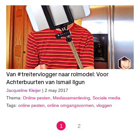
Van #treitervlogger naar rolmodel: Voor
Achterbuurten van Ismail Ilgun
Jacqueline Kleijer
| 2 may 2017
Thema:
Online pesten
,
Mediasamenleving
,
Sociale media
Tags:
online pesten
,
online omgangsvormen
,
vloggen
1
2