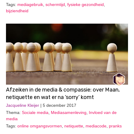
Tags:
mediagebruik
,
schermtijd
,
fysieke gezondheid
,
bijziendheid
Afzeiken in de media & compassie: over Maan,
netiquette en wat er na ‘sorry’ komt
Jacqueline Kleijer
| 5 december 2017
Thema:
Sociale media
,
Mediasamenleving
,
Invloed van de
media
Tags:
online omgangsvormen
,
netiquette
,
mediacode
,
pranks