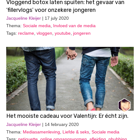
Vloggend botox laten spuiten: het gevaar van
‘fillervlogs’ voor onzekere jongeren
Jacqueline Kleijer
| 17 july 2020
Thema:
Sociale media
,
Invloed van de media
Tags:
reclame
,
vloggen
,
youtube
,
jongeren
Het mooiste cadeau voor Valentijn: Er écht zijn.
Jacqueline Kleijer
| 14 february 2020
Thema:
Mediasamenleving
,
Liefde & seks
,
Sociale media
Tags:
netiquette
,
online omgangsvormen
,
afleiding
,
phubbing
,