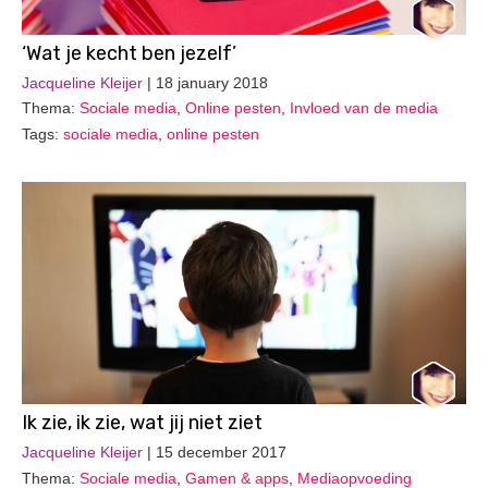
‘Wat je kecht ben jezelf’
Jacqueline Kleijer
| 18 january 2018
Thema:
Sociale media
,
Online pesten
,
Invloed van de media
Tags:
sociale media
,
online pesten
Ik zie, ik zie, wat jij niet ziet
Jacqueline Kleijer
| 15 december 2017
Thema:
Sociale media
,
Gamen & apps
,
Mediaopvoeding