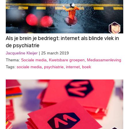
Als je brein je bedriegt: internet als blinde vlek in
de psychiatrie
Jacqueline Kleijer
| 25 march 2019
Thema:
Sociale media
,
Kwetsbare groepen
,
Mediasamenleving
Tags:
sociale media
,
psychiatrie
,
internet
,
boek