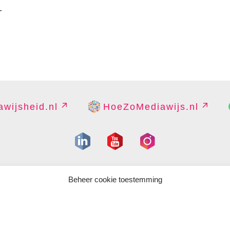
-
wijsheid.nl
HoeZoMediawijs.nl
IGHT
DISCLAIMER
PRIVACY
PERS
CONTACT
COOKIES B
Beheer cookie toestemming