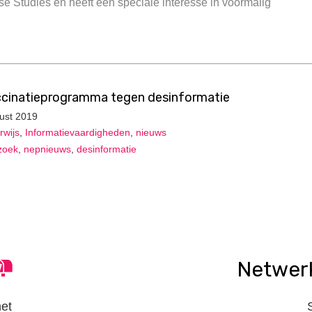
e Studies en heeft een speciale interesse in voormalig
cinatieprogramma tegen desinformatie
ust 2019
wijs
,
Informatievaardigheden
,
nieuws
zoek
,
nepnieuws
,
desinformatie
Netwer
het