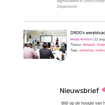
afgestudeerd in Oost-Europes
Joegoslavië.
DROG’s wereldvac
Marije Arentze
| 21 aug
Thema:
Netwerk
,
Onder
Tags:
workshop
,
onder
Nieuwsbrief
Blijf op de hoogte van 