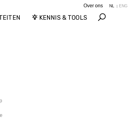
Over ons
NL
ENG
TEITEN
KENNIS & TOOLS
Search
p
te