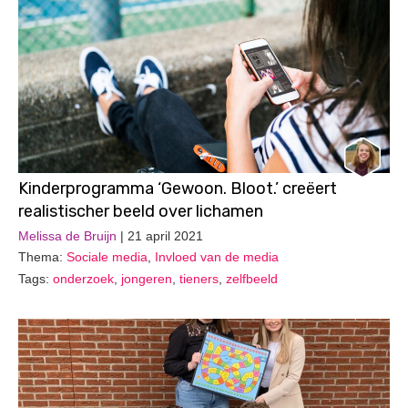
Kinderprogramma ‘Gewoon. Bloot.’ creëert
realistischer beeld over lichamen
Melissa de Bruijn
| 21 april 2021
Thema:
Sociale media
,
Invloed van de media
Tags:
onderzoek
,
jongeren
,
tieners
,
zelfbeeld