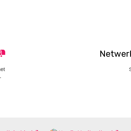
Netwer
het
-