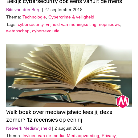
Bekijk cybersecurity ook eens vanuit de mens
Bibi van den Berg
| 27 september 2018
Thema:
Technologie
,
Cybercrime & veiligheid
Tags:
cybersecurity
,
vrijheid van meningsuiting
,
nepnieuws
,
wetenschap
,
cyberrevolutie
Welk boek over mediawijsheid lees jij deze
zomer? 12 recensies op een rij
Netwerk Mediawijsheid
| 2 august 2018
Thema:
Invloed van de media
,
Mediaopvoeding
,
Privacy
,