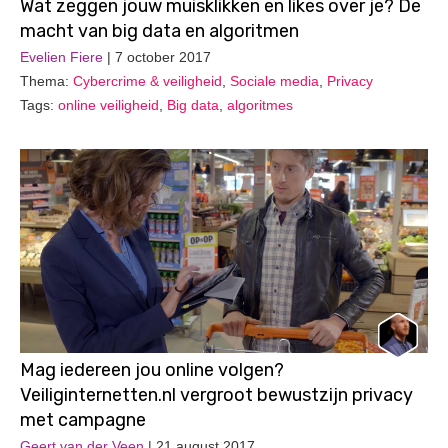
Wat zeggen jouw muisklikken en likes over je? De
macht van big data en algoritmen
Evelien Fiere
| 7 october 2017
Thema:
Cybercrime & veiligheid
,
Sociale media
,
Privacy
Tags:
online veiligheid
,
Big data
,
algoritmes
Mag iedereen jou online volgen?
Veiliginternetten.nl vergroot bewustzijn privacy
met campagne
Geert van der Veen
| 21 august 2017