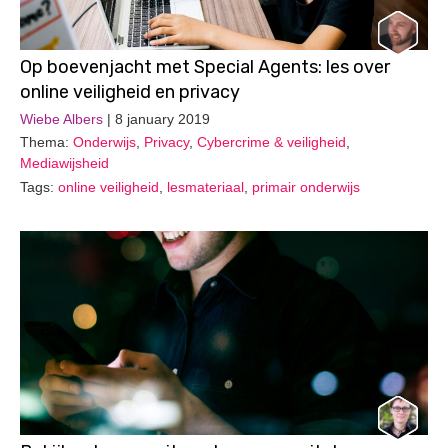
Op boevenjacht met Special Agents: les over
online veiligheid en privacy
Wiebe Albers
| 8 january 2019
Thema:
Onderwijs
,
Privacy
,
Cybercrime & veiligheid
,
Mediawijsheid
Tags:
online veiligheid
,
lesmateriaal
,
primair onderwijs