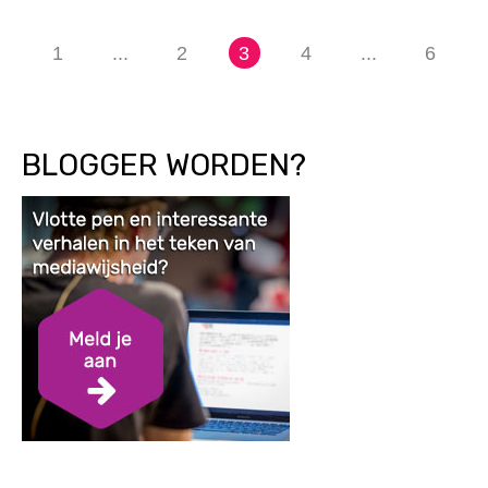
1
...
2
3
4
...
6
BLOGGER WORDEN?