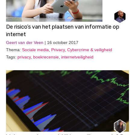
De risico’s van het plaatsen van informatie op
internet
Geert van der Veen
| 16 october 2017
Thema:
Sociale media
,
Privacy
,
Cybercrime & veiligheid
Tags:
privacy
,
boekrecensie
,
internetveiligheid