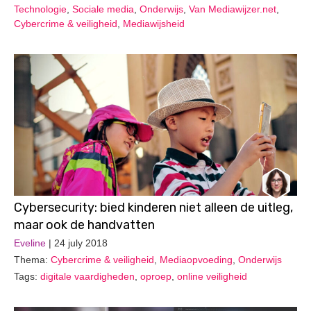
Technologie
,
Sociale media
,
Onderwijs
,
Van Mediawijzer.net
,
Cybercrime & veiligheid
,
Mediawijsheid
Cybersecurity: bied kinderen niet alleen de uitleg,
maar ook de handvatten
Eveline
| 24 july 2018
Thema:
Cybercrime & veiligheid
,
Mediaopvoeding
,
Onderwijs
Tags:
digitale vaardigheden
,
oproep
,
online veiligheid