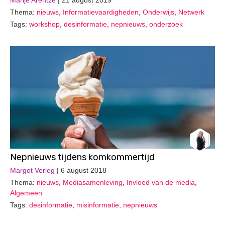
Marije Arentze
| 21 august 2019
Thema:
nieuws
,
Informatievaardigheden
,
Onderwijs
,
Netwerk
Tags:
workshop
,
desinformatie
,
nepnieuws
,
onderzoek
Nepnieuws tijdens komkommertijd
Margot Verleg
| 6 august 2018
Thema:
nieuws
,
Mediasamenleving
,
Invloed van de media
,
Algemeen
Tags:
desinformatie
,
misinformatie
,
nepnieuws