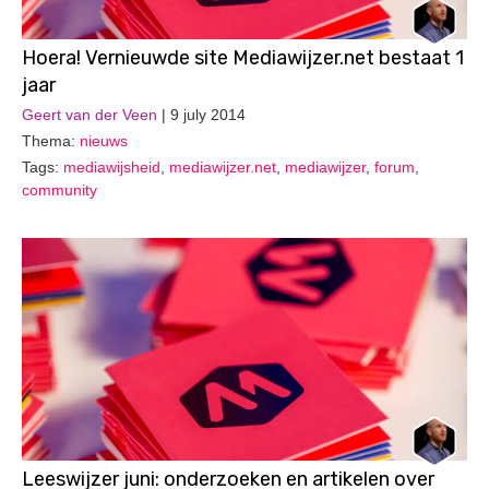
Hoera! Vernieuwde site Mediawijzer.net bestaat 1
jaar
Geert van der Veen
| 9 july 2014
Thema:
nieuws
Tags:
mediawijsheid
,
mediawijzer.net
,
mediawijzer
,
forum
,
community
Leeswijzer juni: onderzoeken en artikelen over