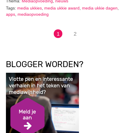
Thema:
Mediaopvoeding
,
nieuws
Tags:
media ukkies
,
media ukkie award
,
media ukkie dagen
,
apps
,
mediaopvoeding
1
2
BLOGGER WORDEN?