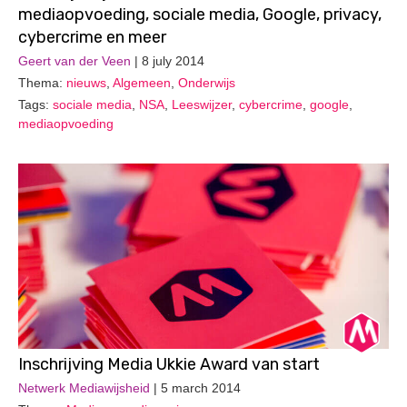
mediaopvoeding, sociale media, Google, privacy,
cybercrime en meer
Geert van der Veen
| 8 july 2014
Thema:
nieuws
,
Algemeen
,
Onderwijs
Tags:
sociale media
,
NSA
,
Leeswijzer
,
cybercrime
,
google
,
mediaopvoeding
Inschrijving Media Ukkie Award van start
Netwerk Mediawijsheid
| 5 march 2014