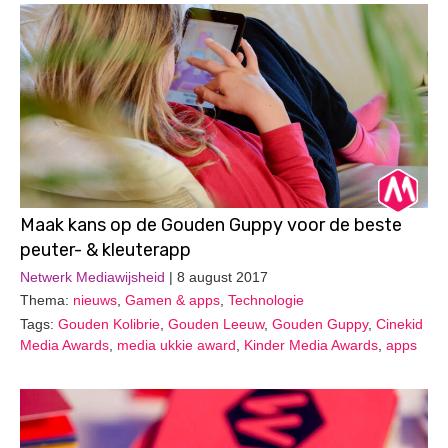
Maak kans op de Gouden Guppy voor de beste
peuter- & kleuterapp
Netwerk Mediawijsheid
| 8 august 2017
Thema:
nieuws
,
Gamen & apps
,
Technologie
Tags:
Gouden Kolibrie
,
Gouden Leeuw
,
Gouden Guppy
,
Cinekid
Media Awards
,
media ukkie award
,
Kinder Media Awards
,
apps