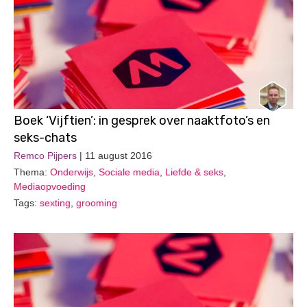
Boek ‘Vijftien’: in gesprek over naaktfoto’s en
seks-chats
Remco Pijpers
| 11 august 2016
Thema:
Onderwijs
,
Sociale media
,
Liefde & seks
,
Mediaopvoeding
Tags:
sexting
,
grooming