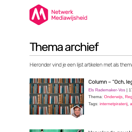
Thema archief
Hieronder vind je een lijst artikelen met als them
Column – “Och, le
Els Rademaker-Vos
| 1
Thema:
Onderwijs
,
Reg
Tags:
internetpiraterij
,
a