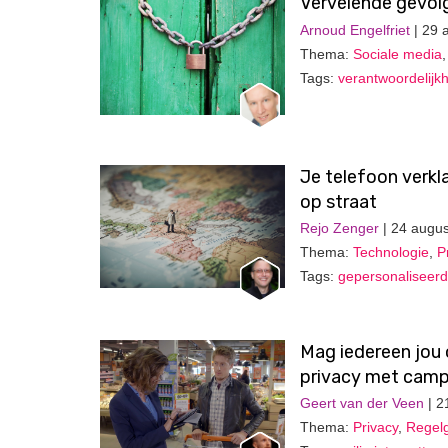
Vervelende gevol
Arnoud Engelfriet
| 29 
Thema:
Sociale media
Tags:
verantwoordelijk
Je telefoon verkl
op straat
Rejo Zenger
| 24 augu
Thema:
Technologie
,
P
Tags:
gepersonaliseerd
Mag iedereen jou 
privacy met cam
Geert van der Veen
| 2
Thema:
Privacy
,
Regelg