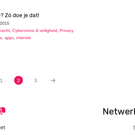
ne? Zó doe je dat!
 2015
recht
,
Cybercrime & veiligheid
,
Privacy
ps
,
apps
,
internet
1
2
3
Netwer
het