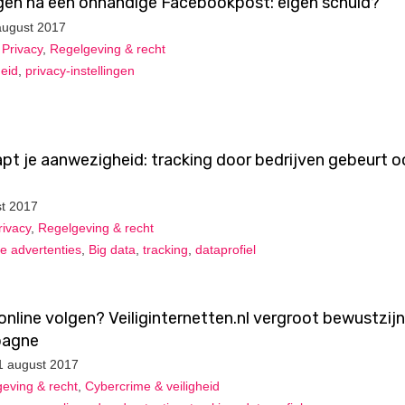
gen na een onhandige Facebookpost: eigen schuld?
august 2017
,
Privacy
,
Regelgeving & recht
heid
,
privacy-instellingen
apt je aanwezigheid: tracking door bedrijven gebeurt o
st 2017
rivacy
,
Regelgeving & recht
e advertenties
,
Big data
,
tracking
,
dataprofiel
online volgen? Veiliginternetten.nl vergroot bewustzijn
pagne
1 august 2017
eving & recht
,
Cybercrime & veiligheid