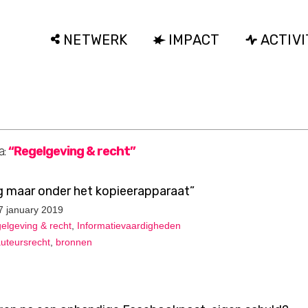
NETWERK
IMPACT
ACTIVI
a:
“Regelgeving & recht”
g maar onder het kopieerapparaat”
7 january 2019
elgeving & recht
,
Informatievaardigheden
uteursrecht
,
bronnen