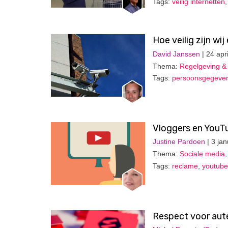
Tags:
veilig internetten
Hoe veilig zijn wij
David Janssen
| 24 apr
Thema:
Regelgeving & 
Tags:
persoonsgegeve
Vloggers en YouT
Justine Pardoen
| 3 ja
Thema:
Sociale media
Tags:
reclame
,
youtube
Respect voor aut