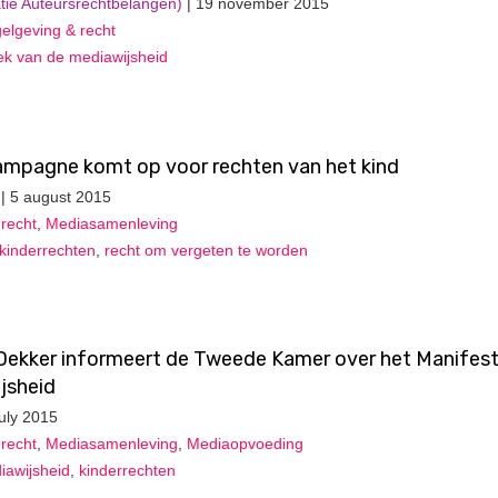
tie Auteursrechtbelangen)
| 19 november 2015
elgeving & recht
k van de mediawijsheid
campagne komt op voor rechten van het kind
| 5 august 2015
recht
,
Mediasamenleving
kinderrechten
,
recht om vergeten te worden
 Dekker informeert de Tweede Kamer over het Manifes
jsheid
july 2015
recht
,
Mediasamenleving
,
Mediaopvoeding
iawijsheid
,
kinderrechten