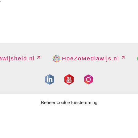
-
wijsheid.nl
HoeZoMediawijs.nl
IGHT
DISCLAIMER
PRIVACY
PERS
CONTACT
COOKIES B
Beheer cookie toestemming