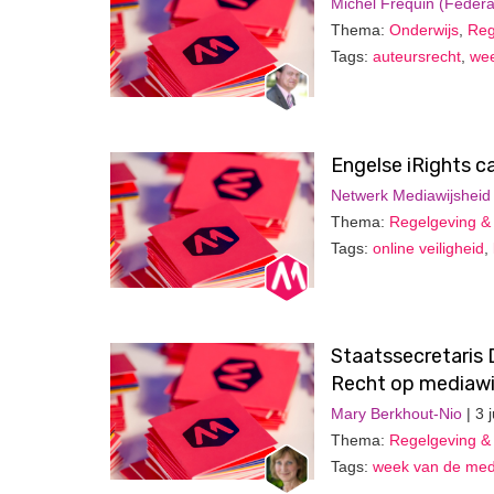
Michel Frequin (Federa
Thema:
Onderwijs
,
Reg
Tags:
auteursrecht
,
wee
Engelse iRights 
Netwerk Mediawijsheid
Thema:
Regelgeving & 
Tags:
online veiligheid
,
Staatssecretaris
Recht op mediawi
Mary Berkhout-Nio
| 3 
Thema:
Regelgeving & 
Tags:
week van de med