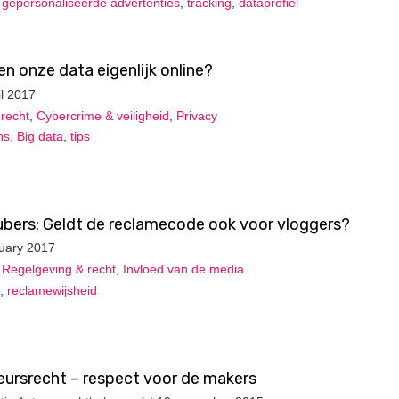
,
gepersonaliseerde advertenties
,
tracking
,
dataprofiel
 en onze data eigenlijk online?
il 2017
recht
,
Cybercrime & veiligheid
,
Privacy
ns
,
Big data
,
tips
ubers: Geldt de reclamecode ook voor vloggers?
nuary 2017
,
Regelgeving & recht
,
Invloed van de media
,
reclamewijsheid
eursrecht – respect voor de makers