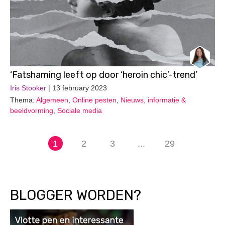
‘Fatshaming leeft op door ‘heroin chic’-trend’
Iris Stooker
| 13 february 2023
Thema:
Algemeen
,
Online pesten
,
Nieuws, informatie &
beeldvorming
,
Sociale media
1
2
3
...
29
BLOGGER WORDEN?