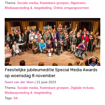
Thema:
Sociale media
,
Kwetsbare groepen
,
Algemeen
,
Mediaopvoeding & -begeleiding
,
Online omgangsvormen
Feestelijke jubileumeditie Special Media Awards
op woensdag 8 november
Geert van der Veen
| 21 june 2023
Thema:
Sociale media
,
Kwetsbare groepen
,
Digitale inclusie
,
Mediaopvoeding & -begeleiding
Tags:
lvb