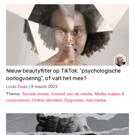
Nieuw beautyfilter op TikTok: “psychologische
oorlogvoering”, of valt het mee?
Linda Duits
| 9 march 2023
Thema:
Sociale media
,
Invloed van de media
,
Media maken &
consumeren
,
Online identiteit
,
Opgroeien met media