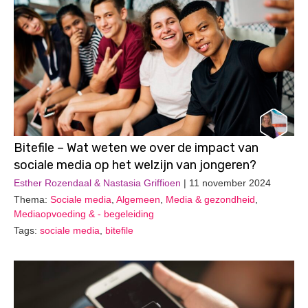
Bitefile – Wat weten we over de impact van
sociale media op het welzijn van jongeren?
Esther Rozendaal & Nastasia Griffioen
| 11 november 2024
Thema:
Sociale media
,
Algemeen
,
Media & gezondheid
,
Mediaopvoeding & - begeleiding
Tags:
sociale media
,
bitefile