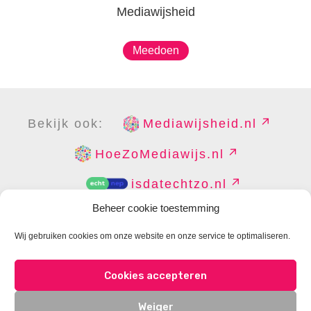
Mediawijsheid
Meedoen
Bekijk ook:
Mediawijsheid.nl
HoeZoMediawijs.nl
isdatechtzo.nl
Beheer cookie toestemming
Wij gebruiken cookies om onze website en onze service te optimaliseren.
COPYRIGHT
DISCLAIMER
PRIVACY
PERS
Cookies accepteren
CONTACT
COOKIES BEHEREN
Weiger