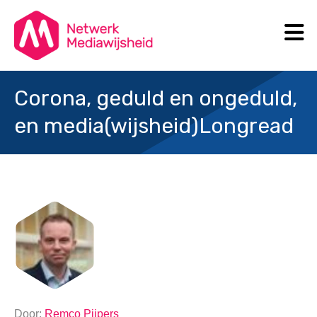
N
Search
Corona, geduld en ongeduld,
en media(wijsheid)
Longread
Door:
Remco Pijpers