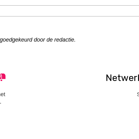
goedgekeurd door de redactie.
Netwer
het
-