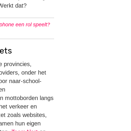
 Werkt dat?
tphone een rol speelt?
ets
 provincies,
oviders, onder het
oor naar-school-
en
en mottoborden langs
het verkeer en
zet zoals websites,
samen hun eigen