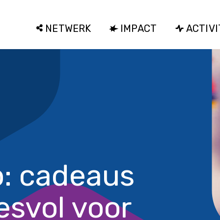
NETWERK
IMPACT
ACTIVI
p: cadeaus
esvol voor