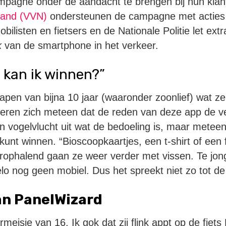
mpagne onder de aandacht te brengen bij hun kla
rland (VVN)
ondersteunen de campagne met acties i
obilisten en fietsers en de Nationale Politie let ext
k
van de smartphone in het verkeer.
s kan ik winnen?”
apen van bijna 10 jaar (waaronder zoonlief) wat z
seren zich meteen dat de reden van deze app de ve
e in vogelvlucht uit wat de bedoeling is, maar mete
 kunt winnen. “Bioscoopkaartjes, een t-shirt of een 
ophalend gaan ze weer verder met vissen. Te jon
lo nog geen mobiel. Dus het spreekt niet zo tot de
an PanelWizard
meisje van 16. Ik gok dat zij flink appt op de fiets 