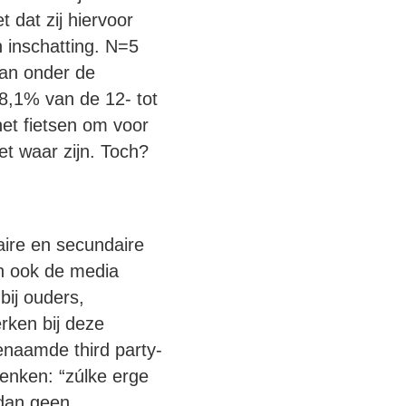
t dat zij hiervoor
n inschatting. N=5
an onder de
8,1% van de 12- tot
 het fietsen om voor
et waar zijn. Toch?
maire en secundaire
en ook de media
bij ouders,
erken bij deze
enaamde third party-
denken: “zúlke erge
 dan geen