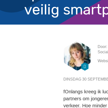
veilig smar
Door:
Socia
Websi
DINSDAG 30 SEPTEMBE
fOnlangs kreeg ik lu
partners om jongere
verkeer. Hoe minder j