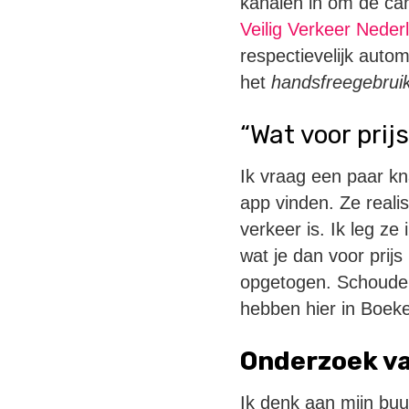
kanalen in om de ca
Veilig Verkeer Nede
respectievelijk autom
het
handsfreegebrui
“Wat voor prij
Ik vraag een paar kn
app vinden. Ze reali
verkeer is. Ik leg z
wat je dan voor prijs
opgetogen. Schouder
hebben hier in Boeke
Onderzoek v
Ik denk aan mijn buur