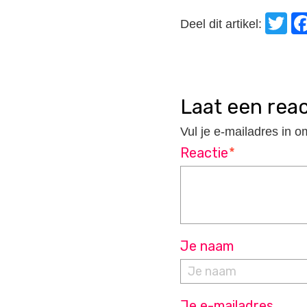
T
Deel dit artikel:
laat een rea
Vul je e-mailadres in o
Reactie
*
Je naam
Je e-mailadres