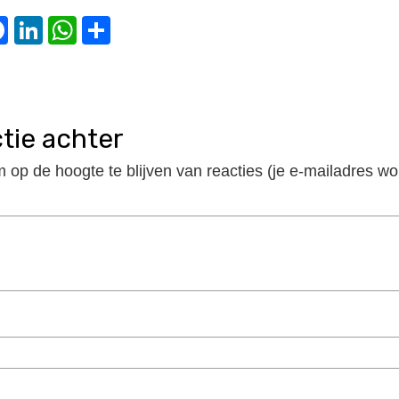
witter
Facebook
LinkedIn
WhatsApp
Delen
ctie achter
m op de hoogte te blijven van reacties (je e-mailadres wo