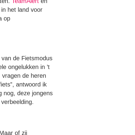
nten.
TeamAlert
en
n het land voor
ra op
e van de Fietsmodus
le ongelukken in ’t
en vragen de heren
fiets”, antwoord ik
g nog, deze jongens
 verbeelding.
Maar of zij