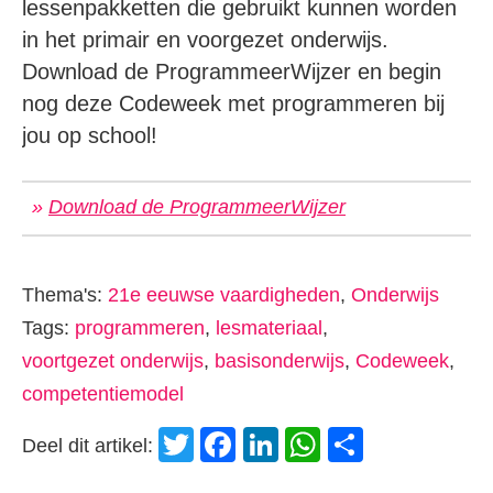
lessenpakketten die gebruikt kunnen worden
in het primair en voorgezet onderwijs.
Download de ProgrammeerWijzer en begin
nog deze Codeweek met programmeren bij
jou op school!
»
Download de ProgrammeerWijzer
Thema's:
21e eeuwse vaardigheden
,
Onderwijs
Tags:
programmeren
,
lesmateriaal
,
voortgezet onderwijs
,
basisonderwijs
,
Codeweek
,
competentiemodel
Twitter
Facebook
LinkedIn
WhatsApp
Delen
Deel dit artikel: