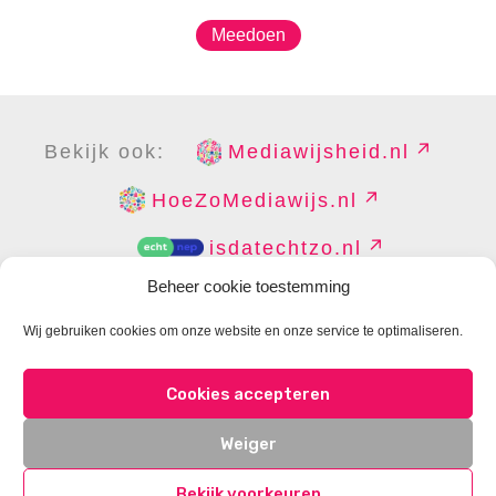
Meedoen
Bekijk ook:
Mediawijsheid.nl
HoeZoMediawijs.nl
isdatechtzo.nl
Beheer cookie toestemming
Wij gebruiken cookies om onze website en onze service te optimaliseren.
COPYRIGHT
DISCLAIMER
PRIVACY
PERS
Cookies accepteren
CONTACT
COOKIES BEHEREN
Weiger
Bekijk voorkeuren