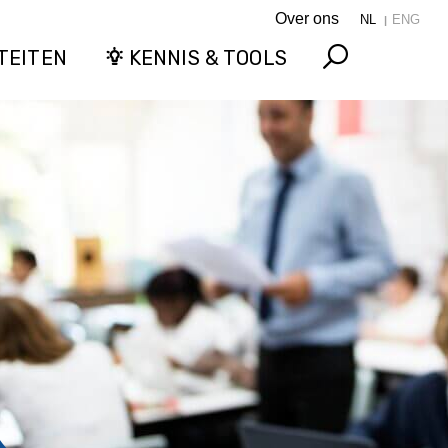
Over ons
NL
ENG
TEITEN
KENNIS & TOOLS
Search