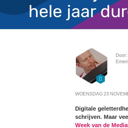
hele jaar dur
Door:
Emeri
WOENSDAG 23 NOVEMB
Digitale geletterd
schrijven. Maar vee
Week van de Media