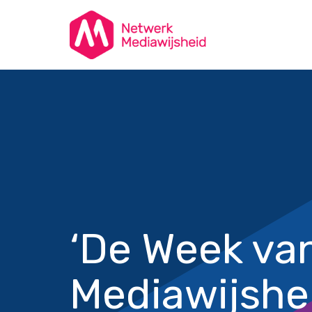
‘De Week va
Mediawijshe