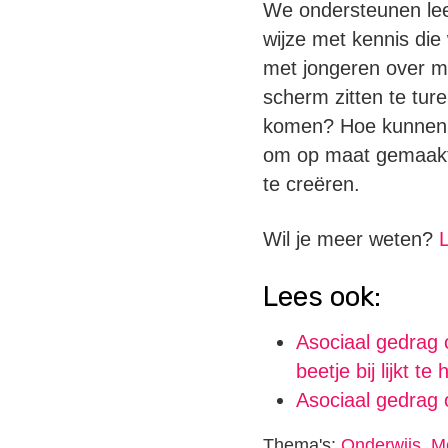
We ondersteunen lee
wijze met kennis die
met jongeren over me
scherm zitten te tur
komen? Hoe kunnen w
om op maat gemaakte 
te creëren.
Wil je meer weten?
Lees ook:
Asociaal gedrag o
beetje bij lijkt te 
Asociaal gedrag o
Thema's:
Onderwijs
,
Me