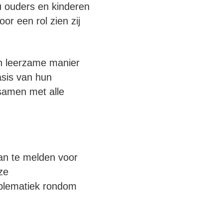
u ouders en kinderen
or een rol zien zij
en leerzame manier
asis van hun
samen met alle
aan te melden voor
ze
oblematiek rondom