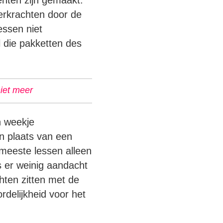
enten zijn gemaakt.
erkrachten door de
essen niet
l die pakketten des
iet meer
n weekje
in plaats van een
 meeste lessen alleen
s er weinig aandacht
hten zitten met de
delijkheid voor het