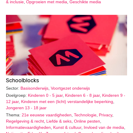
& inclusie
,
Opgroeien met media
,
Geschikte media
Schoolblocks
Sector:
Basisonderwijs
,
Voortgezet onderwijs
Doelgroep:
Kinderen 0 - 5 jaar
,
Kinderen 6 - 8 jaar
,
Kinderen 9 -
12 jaar
,
Kinderen met een (licht) verstandelijke beperking
,
Jongeren 13 - 18 jaar
Thema:
21e eeuwse vaardigheden
,
Technologie
,
Privacy
,
Regelgeving & recht
,
Liefde & seks
,
Online pesten
,
Informatievaardigheden
,
Kunst & cultuur
,
Invloed van de media
,