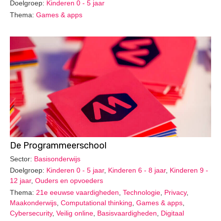
Doelgroep:
Kinderen 0 - 5 jaar
Thema:
Games & apps
De Programmeerschool
Sector:
Basisonderwijs
Doelgroep:
Kinderen 0 - 5 jaar
,
Kinderen 6 - 8 jaar
,
Kinderen 9 -
12 jaar
,
Ouders en opvoeders
Thema:
21e eeuwse vaardigheden
,
Technologie
,
Privacy
,
Maakonderwijs
,
Computational thinking
,
Games & apps
,
Cybersecurity
,
Veilig online
,
Basisvaardigheden
,
Digitaal