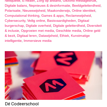
Netiquette
,
E-health
,
Zorg op afstand
,
Gezond mediagebruik
,
Digitale balans
,
Nepnieuws & desinformatie
,
Beeldgeletterdheid
,
Polarisatie
,
Nieuwswijsheid
,
Maakonderwijs
,
Online identiteit
,
Computational thinking
,
Games & apps
,
Reclamewijsheid
,
Cybersecurity
,
Veilig online
,
Basisvaardigheden
,
Digitaal
burgerschap
,
Digitale overheid
,
Digitale geletterdheid
,
Diversiteit
& inclusie
,
Opgroeien met media
,
Geschikte media
,
Online geld
& bezit
,
Digitaal leren
,
Datawijsheid
,
Ethiek
,
Kunstmatige
intelligentie
,
Immersieve media
Dé Codeerschool