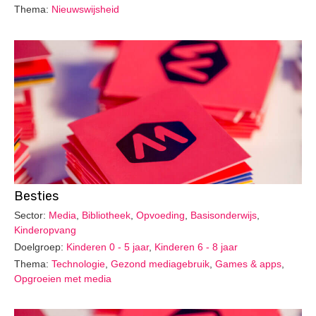
Thema:
Nieuwswijsheid
Besties
Sector:
Media
,
Bibliotheek
,
Opvoeding
,
Basisonderwijs
,
Kinderopvang
Doelgroep:
Kinderen 0 - 5 jaar
,
Kinderen 6 - 8 jaar
Thema:
Technologie
,
Gezond mediagebruik
,
Games & apps
,
Opgroeien met media