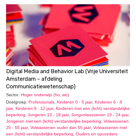
Digital Media and Behavior Lab (Vrije Universiteit
Amsterdam – afdeling
Communicatiewetenschap)
Sector:
Hoger onderwijs (ho, wo)
Doelgroep:
Professionals
,
Kinderen 0 - 5 jaar
,
Kinderen 6 - 8
jaar
,
Kinderen 9 - 12 jaar
,
Kinderen met een (licht) verstandelijke
beperking
,
Jongeren 13 - 18 jaar
,
Jongvolwassenen 19 - 24 jaar
,
Jongeren met een (licht) verstandelijke beperking
,
Volwassenen
25 - 55 jaar
,
Volwassenen ouder dan 55 jaar
,
Volwassenen met
een (licht) verstandelijke beperking
,
Ouders en opvoeders