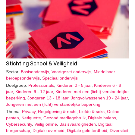
Stichting School & Veiligheid
Sector:
Basisonderwijs
,
Voortgezet onderwijs
,
Middelbaar
beroepsonderwijs
,
Speciaal onderwijs
Doelgroep:
Professionals
,
Kinderen 0 - 5 jaar
,
Kinderen 6 - 8
jaar
,
Kinderen 9 - 12 jaar
,
Kinderen met een (licht) verstandelijke
beperking
,
Jongeren 13 - 18 jaar
,
Jongvolwassenen 19 - 24 jaar
,
Jongeren met een (licht) verstandelijke beperking
Thema:
Privacy
,
Regelgeving & recht
,
Liefde & seks
,
Online
pesten
,
Netiquette
,
Gezond mediagebruik
,
Digitale balans
,
Cybersecurity
,
Veilig online
,
Basisvaardigheden
,
Digitaal
burgerschap
,
Digitale overheid
,
Digitale geletterdheid
,
Diversiteit