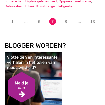
burgerschap
,
Digitale geletterdheid
,
Opgroeien met media
,
Datawijsheid
,
Ethiek
,
Kunstmatige intelligentie
1
...
6
7
8
...
13
BLOGGER WORDEN?