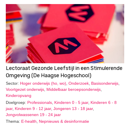
Lectoraat Gezonde Leefstijl in een Stimulerende
Omgeving (De Haagse Hogeschool)
Sector:
Hoger onderwijs (ho, wo)
,
Onderzoek
,
Basisonderwijs
,
Voortgezet onderwijs
,
Middelbaar beroepsonderwijs
,
Kinderopvang
Doelgroep:
Professionals
,
Kinderen 0 - 5 jaar
,
Kinderen 6 - 8
jaar
,
Kinderen 9 - 12 jaar
,
Jongeren 13 - 18 jaar
,
Jongvolwassenen 19 - 24 jaar
Thema:
E-health
,
Nepnieuws & desinformatie