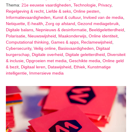
Thema:
21e eeuwse vaardigheden
,
Technologie
,
Privacy
,
Regelgeving & recht
,
Liefde & seks
,
Online pesten
,
Informatievaardigheden
,
Kunst & cultuur
,
Invloed van de media
,
Netiquette
,
E-health
,
Zorg op afstand
,
Gezond mediagebruik
,
Digitale balans
,
Nepnieuws & desinformatie
,
Beeldgeletterdheid
,
Polarisatie
,
Nieuwswijsheid
,
Maakonderwijs
,
Online identiteit
,
Computational thinking
,
Games & apps
,
Reclamewijsheid
,
Cybersecurity
,
Veilig online
,
Basisvaardigheden
,
Digitaal
burgerschap
,
Digitale overheid
,
Digitale geletterdheid
,
Diversiteit
& inclusie
,
Opgroeien met media
,
Geschikte media
,
Online geld
& bezit
,
Digitaal leren
,
Datawijsheid
,
Ethiek
,
Kunstmatige
intelligentie
,
Immersieve media