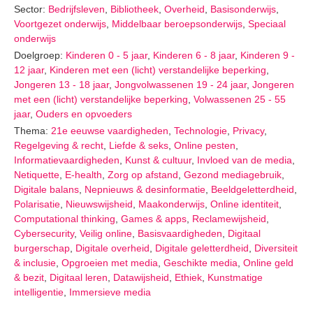
Sector:
Bedrijfsleven
,
Bibliotheek
,
Overheid
,
Basisonderwijs
,
Voortgezet onderwijs
,
Middelbaar beroepsonderwijs
,
Speciaal
onderwijs
Doelgroep:
Kinderen 0 - 5 jaar
,
Kinderen 6 - 8 jaar
,
Kinderen 9 -
12 jaar
,
Kinderen met een (licht) verstandelijke beperking
,
Jongeren 13 - 18 jaar
,
Jongvolwassenen 19 - 24 jaar
,
Jongeren
met een (licht) verstandelijke beperking
,
Volwassenen 25 - 55
jaar
,
Ouders en opvoeders
Thema:
21e eeuwse vaardigheden
,
Technologie
,
Privacy
,
Regelgeving & recht
,
Liefde & seks
,
Online pesten
,
Informatievaardigheden
,
Kunst & cultuur
,
Invloed van de media
,
Netiquette
,
E-health
,
Zorg op afstand
,
Gezond mediagebruik
,
Digitale balans
,
Nepnieuws & desinformatie
,
Beeldgeletterdheid
,
Polarisatie
,
Nieuwswijsheid
,
Maakonderwijs
,
Online identiteit
,
Computational thinking
,
Games & apps
,
Reclamewijsheid
,
Cybersecurity
,
Veilig online
,
Basisvaardigheden
,
Digitaal
burgerschap
,
Digitale overheid
,
Digitale geletterdheid
,
Diversiteit
& inclusie
,
Opgroeien met media
,
Geschikte media
,
Online geld
& bezit
,
Digitaal leren
,
Datawijsheid
,
Ethiek
,
Kunstmatige
intelligentie
,
Immersieve media