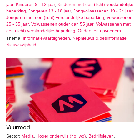
jaar
,
Kinderen 9 - 12 jaar
,
Kinderen met een (licht) verstandelijke
beperking
,
Jongeren 13 - 18 jaar
,
Jongvolwassenen 19 - 24 jaar
,
Jongeren met een (licht) verstandelijke beperking
,
Volwassenen
25 - 55 jaar
,
Volwassenen ouder dan 55 jaar
,
Volwassenen met
een (licht) verstandelijke beperking
,
Ouders en opvoeders
Thema:
Informatievaardigheden
,
Nepnieuws & desinformatie
,
Nieuwswijsheid
Vuurrood
Sector:
Media
,
Hoger onderwijs (ho, wo)
,
Bedrijfsleven
,