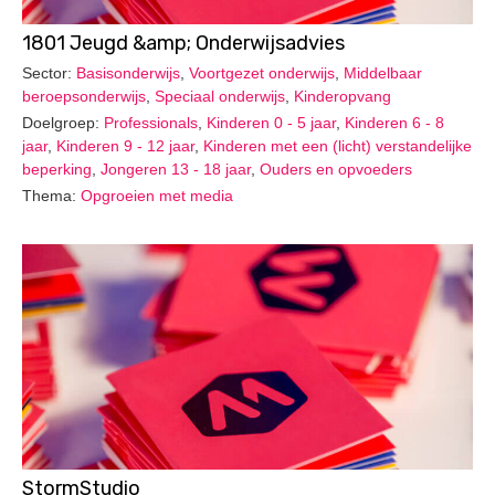
1801 Jeugd &amp; Onderwijsadvies
Sector:
Basisonderwijs
,
Voortgezet onderwijs
,
Middelbaar
beroepsonderwijs
,
Speciaal onderwijs
,
Kinderopvang
Doelgroep:
Professionals
,
Kinderen 0 - 5 jaar
,
Kinderen 6 - 8
jaar
,
Kinderen 9 - 12 jaar
,
Kinderen met een (licht) verstandelijke
beperking
,
Jongeren 13 - 18 jaar
,
Ouders en opvoeders
Thema:
Opgroeien met media
StormStudio