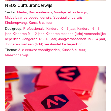
NEOS Cultuuronderwijs
Sector:
Media
,
Basisonderwijs
,
Voortgezet onderwijs
,
Middelbaar beroepsonderwijs
,
Speciaal onderwijs
,
Kinderopvang
,
Kunst & cultuur
Doelgroep:
Professionals
,
Kinderen 0 - 5 jaar
,
Kinderen 6 - 8
jaar
,
Kinderen 9 - 12 jaar
,
Kinderen met een (licht) verstandelijke
beperking
,
Jongeren 13 - 18 jaar
,
Jongvolwassenen 19 - 24 jaar
,
Jongeren met een (licht) verstandelijke beperking
Thema:
21e eeuwse vaardigheden
,
Kunst & cultuur
,
Maakonderwijs