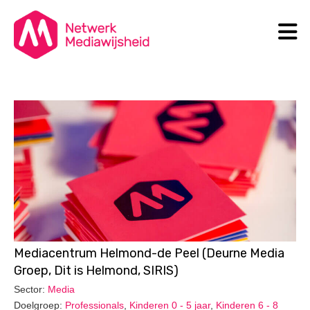
N
Search
Mediacentrum Helmond-de Peel (Deurne Media
Groep, Dit is Helmond, SIRIS)
Sector:
Media
Doelgroep:
Professionals
,
Kinderen 0 - 5 jaar
,
Kinderen 6 - 8