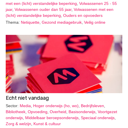
met een (licht) verstandelijke beperking
,
Volwassenen 25 - 55
jaar
,
Volwassenen ouder dan 55 jaar
,
Volwassenen met een
(licht) verstandelijke beperking
,
Ouders en opvoeders
Thema:
Netiquette
,
Gezond mediagebruik
,
Veilig online
Echt niet vandaag
Sector:
Media
,
Hoger onderwijs (ho, wo)
,
Bedrijfsleven
,
Bibliotheek
,
Opvoeding
,
Overheid
,
Basisonderwijs
,
Voortgezet
onderwijs
,
Middelbaar beroepsonderwijs
,
Speciaal onderwijs
,
Zorg & welzijn
,
Kunst & cultuur