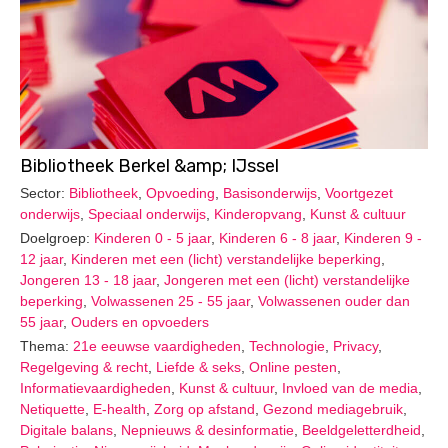
Bibliotheek Berkel &amp; IJssel
Sector:
Bibliotheek
,
Opvoeding
,
Basisonderwijs
,
Voortgezet
onderwijs
,
Speciaal onderwijs
,
Kinderopvang
,
Kunst & cultuur
Doelgroep:
Kinderen 0 - 5 jaar
,
Kinderen 6 - 8 jaar
,
Kinderen 9 -
12 jaar
,
Kinderen met een (licht) verstandelijke beperking
,
Jongeren 13 - 18 jaar
,
Jongeren met een (licht) verstandelijke
beperking
,
Volwassenen 25 - 55 jaar
,
Volwassenen ouder dan
55 jaar
,
Ouders en opvoeders
Thema:
21e eeuwse vaardigheden
,
Technologie
,
Privacy
,
Regelgeving & recht
,
Liefde & seks
,
Online pesten
,
Informatievaardigheden
,
Kunst & cultuur
,
Invloed van de media
,
Netiquette
,
E-health
,
Zorg op afstand
,
Gezond mediagebruik
,
Digitale balans
,
Nepnieuws & desinformatie
,
Beeldgeletterdheid
,