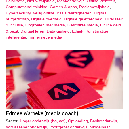
Polarisatie
,
Nieuwswijsheid
,
Maakonderwijs
,
Online identiteit
,
Computational thinking
,
Games & apps
,
Reclamewijsheid
,
Cybersecurity
,
Veilig online
,
Basisvaardigheden
,
Digitaal
burgerschap
,
Digitale overheid
,
Digitale geletterdheid
,
Diversiteit
& inclusie
,
Opgroeien met media
,
Geschikte media
,
Online geld
& bezit
,
Digitaal leren
,
Datawijsheid
,
Ethiek
,
Kunstmatige
intelligentie
,
Immersieve media
Edmee Warneke (media coach)
Sector:
Hoger onderwijs (ho, wo)
,
Opvoeding
,
Basisonderwijs
,
Volwassenenonderwijs
,
Voortgezet onderwijs
,
Middelbaar