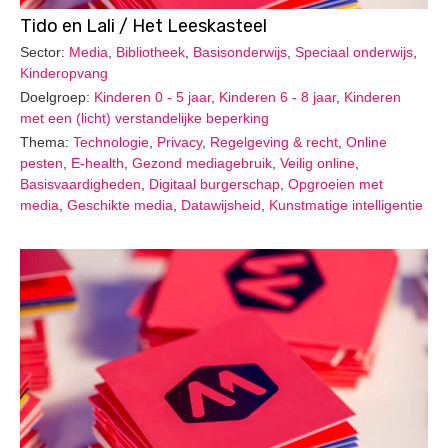
Tido en Lali / Het Leeskasteel
Sector:
Media
,
Bibliotheek
,
Basisonderwijs
,
Speciaal onderwijs
,
Kinderopvang
Doelgroep:
Kinderen 0 - 5 jaar
,
Kinderen 6 - 8 jaar
,
Kinderen
met een (licht) verstandelijke beperking
Thema:
Technologie
,
Privacy
,
Regelgeving & recht
,
Online
pesten
,
E-health
,
Gezond mediagebruik
,
Veilig online
,
Basisvaardigheden
,
Digitaal burgerschap
,
Opgroeien met
media
,
Geschikte media
,
Datawijsheid
,
Kunstmatige intelligentie