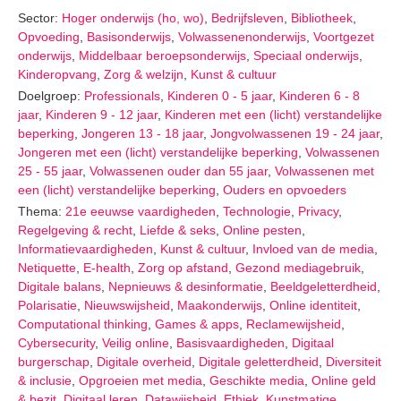
Sector:
Hoger onderwijs (ho, wo)
,
Bedrijfsleven
,
Bibliotheek
,
Opvoeding
,
Basisonderwijs
,
Volwassenenonderwijs
,
Voortgezet
onderwijs
,
Middelbaar beroepsonderwijs
,
Speciaal onderwijs
,
Kinderopvang
,
Zorg & welzijn
,
Kunst & cultuur
Doelgroep:
Professionals
,
Kinderen 0 - 5 jaar
,
Kinderen 6 - 8
jaar
,
Kinderen 9 - 12 jaar
,
Kinderen met een (licht) verstandelijke
beperking
,
Jongeren 13 - 18 jaar
,
Jongvolwassenen 19 - 24 jaar
,
Jongeren met een (licht) verstandelijke beperking
,
Volwassenen
25 - 55 jaar
,
Volwassenen ouder dan 55 jaar
,
Volwassenen met
een (licht) verstandelijke beperking
,
Ouders en opvoeders
Thema:
21e eeuwse vaardigheden
,
Technologie
,
Privacy
,
Regelgeving & recht
,
Liefde & seks
,
Online pesten
,
Informatievaardigheden
,
Kunst & cultuur
,
Invloed van de media
,
Netiquette
,
E-health
,
Zorg op afstand
,
Gezond mediagebruik
,
Digitale balans
,
Nepnieuws & desinformatie
,
Beeldgeletterdheid
,
Polarisatie
,
Nieuwswijsheid
,
Maakonderwijs
,
Online identiteit
,
Computational thinking
,
Games & apps
,
Reclamewijsheid
,
Cybersecurity
,
Veilig online
,
Basisvaardigheden
,
Digitaal
burgerschap
,
Digitale overheid
,
Digitale geletterdheid
,
Diversiteit
& inclusie
,
Opgroeien met media
,
Geschikte media
,
Online geld
& bezit
,
Digitaal leren
,
Datawijsheid
,
Ethiek
,
Kunstmatige