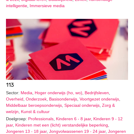
intelligentie
,
Immersieve media
113
Sector:
Media
,
Hoger onderwijs (ho, wo)
,
Bedrijfsleven
,
Overheid
,
Onderzoek
,
Basisonderwijs
,
Voortgezet onderwijs
,
Middelbaar beroepsonderwijs
,
Speciaal onderwijs
,
Zorg &
welzijn
,
Kunst & cultuur
Doelgroep:
Professionals
,
Kinderen 6 - 8 jaar
,
Kinderen 9 - 12
jaar
,
Kinderen met een (licht) verstandelijke beperking
,
Jongeren 13 - 18 jaar
,
Jongvolwassenen 19 - 24 jaar
,
Jongeren