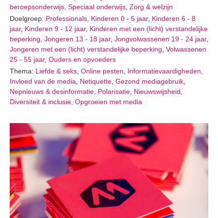
beroepsonderwijs
,
Speciaal onderwijs
,
Zorg & welzijn
Doelgroep:
Professionals
,
Kinderen 0 - 5 jaar
,
Kinderen 6 - 8
jaar
,
Kinderen 9 - 12 jaar
,
Kinderen met een (licht) verstandelijke
beperking
,
Jongeren 13 - 18 jaar
,
Jongvolwassenen 19 - 24 jaar
,
Jongeren met een (licht) verstandelijke beperking
,
Volwassenen
25 - 55 jaar
,
Ouders en opvoeders
Thema:
Liefde & seks
,
Online pesten
,
Informatievaardigheden
,
Invloed van de media
,
Netiquette
,
Gezond mediagebruik
,
Nepnieuws & desinformatie
,
Polarisatie
,
Nieuwswijsheid
,
Diversiteit & inclusie
,
Opgroeien met media