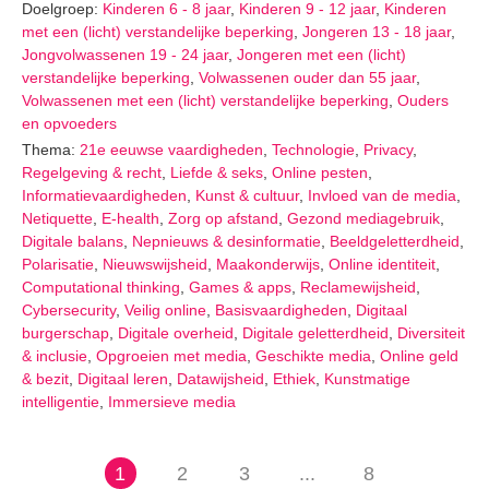
Doelgroep:
Kinderen 6 - 8 jaar
,
Kinderen 9 - 12 jaar
,
Kinderen
met een (licht) verstandelijke beperking
,
Jongeren 13 - 18 jaar
,
Jongvolwassenen 19 - 24 jaar
,
Jongeren met een (licht)
verstandelijke beperking
,
Volwassenen ouder dan 55 jaar
,
Volwassenen met een (licht) verstandelijke beperking
,
Ouders
en opvoeders
Thema:
21e eeuwse vaardigheden
,
Technologie
,
Privacy
,
Regelgeving & recht
,
Liefde & seks
,
Online pesten
,
Informatievaardigheden
,
Kunst & cultuur
,
Invloed van de media
,
Netiquette
,
E-health
,
Zorg op afstand
,
Gezond mediagebruik
,
Digitale balans
,
Nepnieuws & desinformatie
,
Beeldgeletterdheid
,
Polarisatie
,
Nieuwswijsheid
,
Maakonderwijs
,
Online identiteit
,
Computational thinking
,
Games & apps
,
Reclamewijsheid
,
Cybersecurity
,
Veilig online
,
Basisvaardigheden
,
Digitaal
burgerschap
,
Digitale overheid
,
Digitale geletterdheid
,
Diversiteit
& inclusie
,
Opgroeien met media
,
Geschikte media
,
Online geld
& bezit
,
Digitaal leren
,
Datawijsheid
,
Ethiek
,
Kunstmatige
intelligentie
,
Immersieve media
1
2
3
...
8