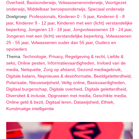
Overheid
,
Basisonderwijs
,
Volwassenenonderwijs
,
Voortgezet
onderwijs
,
Middelbaar beroepsonderwijs
,
Speciaal onderwijs
Doelgroep:
Professionals
,
Kinderen 0 - 5 jaar
,
Kinderen 6 - 8
jaar
,
Kinderen 9 - 12 jaar
,
Kinderen met een (licht) verstandelijke
beperking
,
Jongeren 13 - 18 jaar
,
Jongvolwassenen 19 - 24 jaar
,
Jongeren met een (licht) verstandelijke beperking
,
Volwassenen
25 - 55 jaar
,
Volwassenen ouder dan 55 jaar
,
Ouders en
opvoeders
Thema:
Technologie
,
Privacy
,
Regelgeving & recht
,
Liefde &
seks
,
Online pesten
,
Informatievaardigheden
,
Invloed van de
media
,
Netiquette
,
Zorg op afstand
,
Gezond mediagebruik
,
Digitale balans
,
Nepnieuws & desinformatie
,
Beeldgeletterdheid
,
Polarisatie
,
Nieuwswijsheid
,
Veilig online
,
Basisvaardigheden
,
Digitaal burgerschap
,
Digitale overheid
,
Digitale geletterdheid
,
Diversiteit & inclusie
,
Opgroeien met media
,
Geschikte media
,
Online geld & bezit
,
Digitaal leren
,
Datawijsheid
,
Ethiek
,
Kunstmatige intelligentie