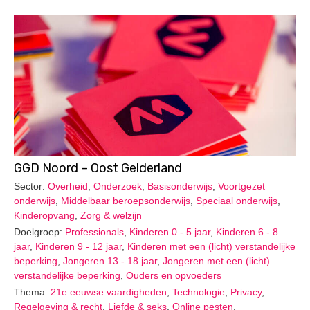
GGD Noord – Oost Gelderland
Sector:
Overheid
,
Onderzoek
,
Basisonderwijs
,
Voortgezet
onderwijs
,
Middelbaar beroepsonderwijs
,
Speciaal onderwijs
,
Kinderopvang
,
Zorg & welzijn
Doelgroep:
Professionals
,
Kinderen 0 - 5 jaar
,
Kinderen 6 - 8
jaar
,
Kinderen 9 - 12 jaar
,
Kinderen met een (licht) verstandelijke
beperking
,
Jongeren 13 - 18 jaar
,
Jongeren met een (licht)
verstandelijke beperking
,
Ouders en opvoeders
Thema:
21e eeuwse vaardigheden
,
Technologie
,
Privacy
,
Regelgeving & recht
,
Liefde & seks
,
Online pesten
,