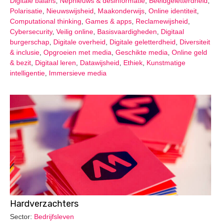
Digitale balans
,
Nepnieuws & desinformatie
,
Beeldgeletterdheid
,
Polarisatie
,
Nieuwswijsheid
,
Maakonderwijs
,
Online identiteit
,
Computational thinking
,
Games & apps
,
Reclamewijsheid
,
Cybersecurity
,
Veilig online
,
Basisvaardigheden
,
Digitaal
burgerschap
,
Digitale overheid
,
Digitale geletterdheid
,
Diversiteit
& inclusie
,
Opgroeien met media
,
Geschikte media
,
Online geld
& bezit
,
Digitaal leren
,
Datawijsheid
,
Ethiek
,
Kunstmatige
intelligentie
,
Immersieve media
Hardverzachters
Sector:
Bedrijfsleven