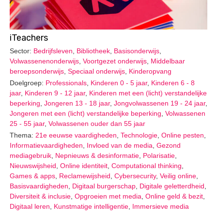
iTeachers
Sector:
Bedrijfsleven
,
Bibliotheek
,
Basisonderwijs
,
Volwassenenonderwijs
,
Voortgezet onderwijs
,
Middelbaar
beroepsonderwijs
,
Speciaal onderwijs
,
Kinderopvang
Doelgroep:
Professionals
,
Kinderen 0 - 5 jaar
,
Kinderen 6 - 8
jaar
,
Kinderen 9 - 12 jaar
,
Kinderen met een (licht) verstandelijke
beperking
,
Jongeren 13 - 18 jaar
,
Jongvolwassenen 19 - 24 jaar
,
Jongeren met een (licht) verstandelijke beperking
,
Volwassenen
25 - 55 jaar
,
Volwassenen ouder dan 55 jaar
Thema:
21e eeuwse vaardigheden
,
Technologie
,
Online pesten
,
Informatievaardigheden
,
Invloed van de media
,
Gezond
mediagebruik
,
Nepnieuws & desinformatie
,
Polarisatie
,
Nieuwswijsheid
,
Online identiteit
,
Computational thinking
,
Games & apps
,
Reclamewijsheid
,
Cybersecurity
,
Veilig online
,
Basisvaardigheden
,
Digitaal burgerschap
,
Digitale geletterdheid
,
Diversiteit & inclusie
,
Opgroeien met media
,
Online geld & bezit
,
Digitaal leren
,
Kunstmatige intelligentie
,
Immersieve media