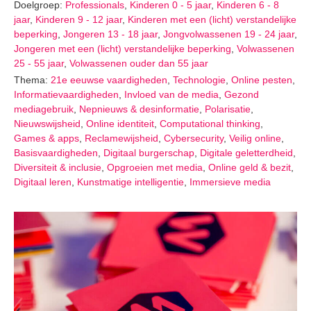
Doelgroep:
Professionals
,
Kinderen 0 - 5 jaar
,
Kinderen 6 - 8
jaar
,
Kinderen 9 - 12 jaar
,
Kinderen met een (licht) verstandelijke
beperking
,
Jongeren 13 - 18 jaar
,
Jongvolwassenen 19 - 24 jaar
,
Jongeren met een (licht) verstandelijke beperking
,
Volwassenen
25 - 55 jaar
,
Volwassenen ouder dan 55 jaar
Thema:
21e eeuwse vaardigheden
,
Technologie
,
Online pesten
,
Informatievaardigheden
,
Invloed van de media
,
Gezond
mediagebruik
,
Nepnieuws & desinformatie
,
Polarisatie
,
Nieuwswijsheid
,
Online identiteit
,
Computational thinking
,
Games & apps
,
Reclamewijsheid
,
Cybersecurity
,
Veilig online
,
Basisvaardigheden
,
Digitaal burgerschap
,
Digitale geletterdheid
,
Diversiteit & inclusie
,
Opgroeien met media
,
Online geld & bezit
,
Digitaal leren
,
Kunstmatige intelligentie
,
Immersieve media