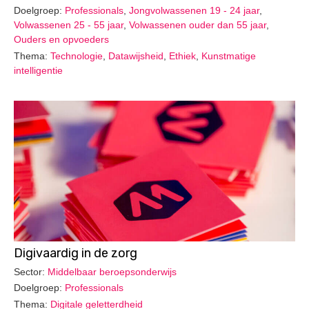
Doelgroep:
Professionals
,
Jongvolwassenen 19 - 24 jaar
,
Volwassenen 25 - 55 jaar
,
Volwassenen ouder dan 55 jaar
,
Ouders en opvoeders
Thema:
Technologie
,
Datawijsheid
,
Ethiek
,
Kunstmatige
intelligentie
Digivaardig in de zorg
Sector:
Middelbaar beroepsonderwijs
Doelgroep:
Professionals
Thema:
Digitale geletterdheid