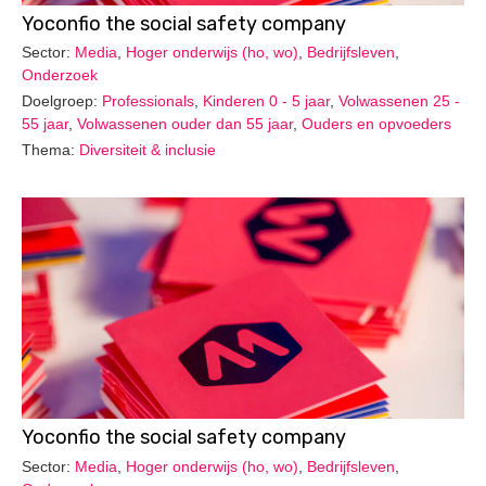
Yoconfio the social safety company
Sector:
Media
,
Hoger onderwijs (ho, wo)
,
Bedrijfsleven
,
Onderzoek
Doelgroep:
Professionals
,
Kinderen 0 - 5 jaar
,
Volwassenen 25 -
55 jaar
,
Volwassenen ouder dan 55 jaar
,
Ouders en opvoeders
Thema:
Diversiteit & inclusie
Yoconfio the social safety company
Sector:
Media
,
Hoger onderwijs (ho, wo)
,
Bedrijfsleven
,