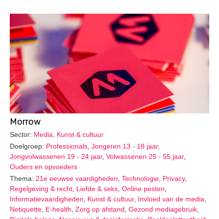
Morrow
Sector:
Media
,
Kunst & cultuur
Doelgroep:
Professionals
,
Jongeren 13 - 18 jaar
,
Jongvolwassenen 19 - 24 jaar
,
Volwassenen 25 - 55 jaar
,
Ouders en opvoeders
Thema:
21e eeuwse vaardigheden
,
Technologie
,
Privacy
,
Regelgeving & recht
,
Liefde & seks
,
Online pesten
,
Informatievaardigheden
,
Kunst & cultuur
,
Invloed van de media
,
Netiquette
,
E-health
,
Zorg op afstand
,
Gezond mediagebruik
,