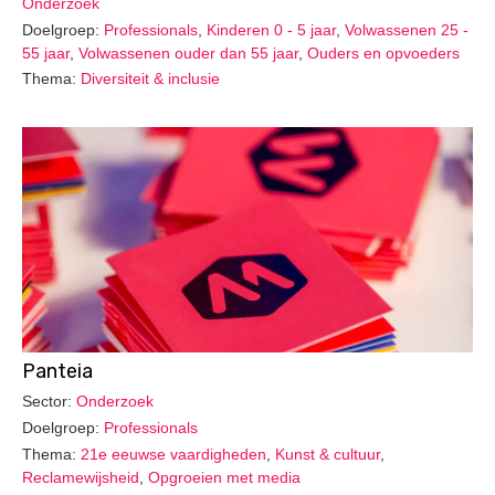
Onderzoek
Doelgroep:
Professionals
,
Kinderen 0 - 5 jaar
,
Volwassenen 25 -
55 jaar
,
Volwassenen ouder dan 55 jaar
,
Ouders en opvoeders
Thema:
Diversiteit & inclusie
Panteia
Sector:
Onderzoek
Doelgroep:
Professionals
Thema:
21e eeuwse vaardigheden
,
Kunst & cultuur
,
Reclamewijsheid
,
Opgroeien met media