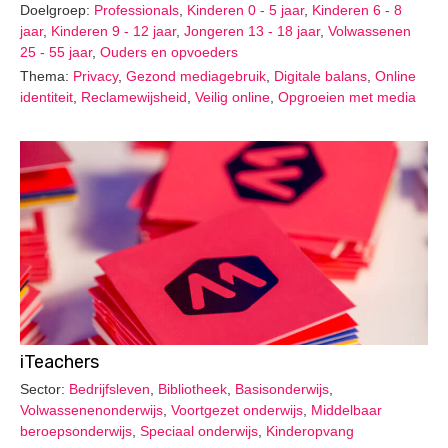
Doelgroep:
Professionals
,
Kinderen 0 - 5 jaar
,
Kinderen 6 - 8
jaar
,
Kinderen 9 - 12 jaar
,
Jongeren 13 - 18 jaar
,
Volwassenen
25 - 55 jaar
,
Ouders en opvoeders
Thema:
Privacy
,
Gezond mediagebruik
,
Digitale balans
,
Online
identiteit
,
Reclamewijsheid
,
Veilig online
,
Opgroeien met media
iTeachers
Sector:
Bedrijfsleven
,
Bibliotheek
,
Basisonderwijs
,
Volwassenenonderwijs
,
Voortgezet onderwijs
,
Middelbaar
beroepsonderwijs
,
Speciaal onderwijs
,
Kinderopvang