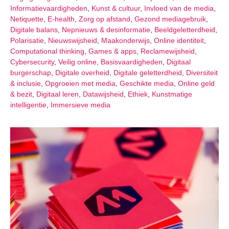
Informatievaardigheden
,
Kunst & cultuur
,
Invloed van de media
,
Netiquette
,
E-health
,
Zorg op afstand
,
Gezond mediagebruik
,
Digitale balans
,
Nepnieuws & desinformatie
,
Beeldgeletterdheid
,
Polarisatie
,
Nieuwswijsheid
,
Maakonderwijs
,
Online identiteit
,
Computational thinking
,
Games & apps
,
Reclamewijsheid
,
Cybersecurity
,
Veilig online
,
Basisvaardigheden
,
Digitaal
burgerschap
,
Digitale overheid
,
Digitale geletterdheid
,
Diversiteit
& inclusie
,
Opgroeien met media
,
Geschikte media
,
Online geld
& bezit
,
Digitaal leren
,
Datawijsheid
,
Ethiek
,
Kunstmatige
intelligentie
,
Immersieve media