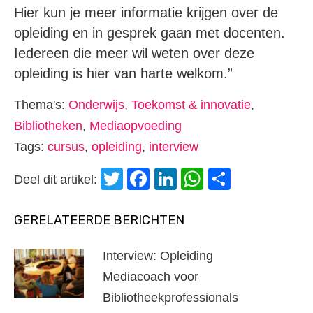
Hier kun je meer informatie krijgen over de
opleiding en in gesprek gaan met docenten.
Iedereen die meer wil weten over deze
opleiding is hier van harte welkom.”
Thema's:
Onderwijs
,
Toekomst & innovatie
,
Bibliotheken
,
Mediaopvoeding
Tags:
cursus
,
opleiding
,
interview
Twitter
Facebook
LinkedIn
WhatsApp
Delen
Deel dit artikel:
GERELATEERDE BERICHTEN
Interview: Opleiding
Mediacoach voor
Bibliotheekprofessionals