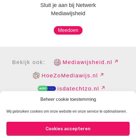
Sluit je aan bij Netwerk
Mediawijsheid
Meedoen
Bekijk ook:
Mediawijsheid.nl
HoeZoMediawijs.nl
isdatechtzo.nl
Beheer cookie toestemming
Wij gebruiken cookies om onze website en onze service te optimaliseren.
COPYRIGHT
DISCLAIMER
PRIVACY
PERS
Cookies accepteren
CONTACT
COOKIES BEHEREN