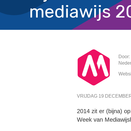
mediawijs 2
Door:
Neder
Websi
VRIJDAG 19 DECEMBER
2014 zit er (bijna) o
Week van Mediawijs