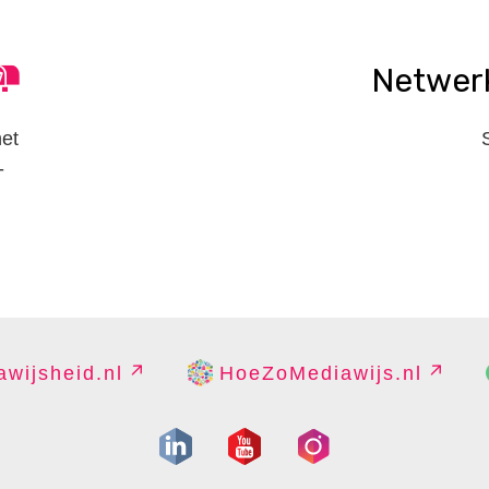
Netwer
het
-
wijsheid.nl
HoeZoMediawijs.nl