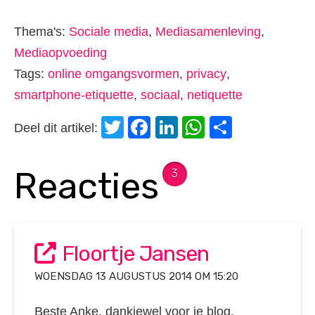
Thema's:
Sociale media
,
Mediasamenleving
,
Mediaopvoeding
Tags:
online omgangsvormen
,
privacy
,
smartphone-etiquette
,
sociaal
,
netiquette
Twitter
Facebook
LinkedIn
WhatsApp
Delen
Deel dit artikel:
Reacties
3
Floortje Jansen
WOENSDAG 13 AUGUSTUS 2014 OM 15:20
Beste Anke, dankjewel voor je blog.