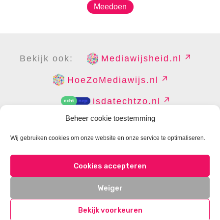
Meedoen
Bekijk ook:
Mediawijsheid.nl
HoeZoMediawijs.nl
isdatechtzo.nl
Beheer cookie toestemming
Wij gebruiken cookies om onze website en onze service te optimaliseren.
COPYRIGHT
DISCLAIMER
PRIVACY
PERS
Cookies accepteren
CONTACT
COOKIES BEHEREN
Weiger
Bekijk voorkeuren