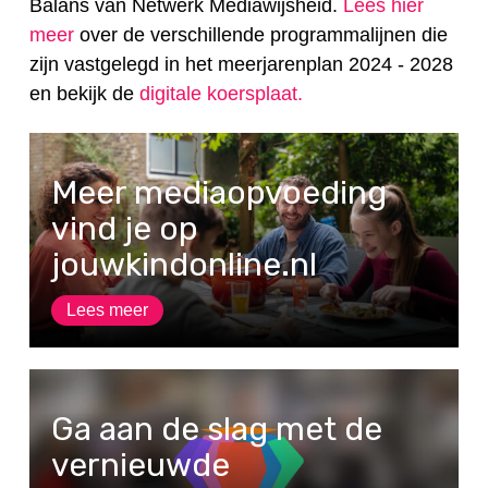
Balans
van Netwerk Mediawijsheid.
Lees hier
meer
over de verschillende programmalijnen die
zijn vastgelegd in het meerjarenplan 2024 - 2028
en bekijk de
digitale koersplaat.
Meer mediaopvoeding
vind je op
jouwkindonline.nl
Lees meer
Ga aan de slag met de
vernieuwde