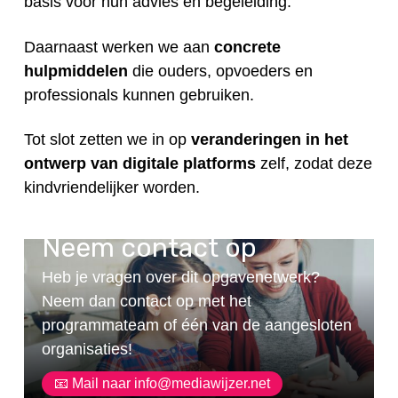
basis voor hun advies en begeleiding.
Daarnaast werken we aan
concrete
hulpmiddelen
die ouders, opvoeders en
professionals kunnen gebruiken.
Tot slot zetten we in op
veranderingen in het
ontwerp van digitale platforms
zelf, zodat deze
kindvriendelijker worden.
Neem contact op
Heb je vragen over dit opgavenetwerk?
Neem dan contact op met het
programmateam of één van de aangesloten
organisaties!
📧 Mail naar info@mediawijzer.net