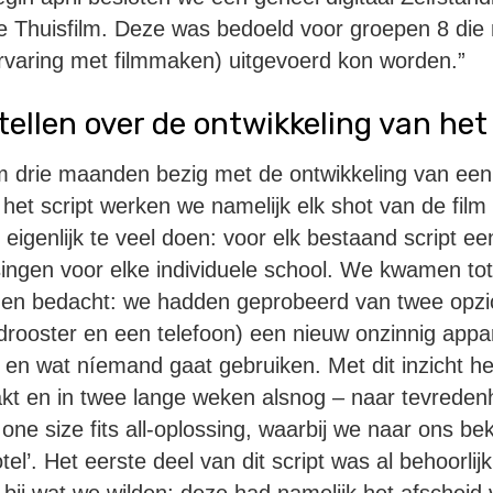
e Thuisfilm. Deze was bedoeld voor groepen 8 die 
rvaring met filmmaken) uitgevoerd kon worden.”
rtellen over de ontwikkeling van het
m drie maanden bezig met de ontwikkeling van een
 het script werken we namelijk elk shot van de film
igenlijk te veel doen: voor elk bestaand script een
ngen voor elke individuele school. We kwamen tot
den bedacht: we hadden geprobeerd van twee opzi
rooster en een telefoon) een nieuw onzinnig appa
 en wat níemand gaat gebruiken. Met dit inzicht h
kt en in twee lange weken alsnog – naar tevreden
one size fits all-oplossing, waarbij we naar ons be
l’. Het eerste deel van dit script was al behoorlij