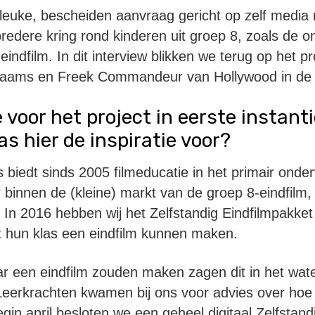
 leuke, bescheiden aanvraag gericht op zelf media
redere kring rond kinderen uit groep 8, zoals de o
indfilm. In dit interview blikken we terug op het p
 Braams en Freek Commandeur van Hollywood in de 
e voor het project in eerste instan
as hier de inspiratie voor?
 biedt sinds 2005 filmeducatie in het primair onder
binnen de (kleine) markt van de groep 8-eindfilm, a
 In 2016 hebben wij het Zelfstandig Eindfilmpakk
t hun klas een eindfilm kunnen maken.
aar een eindfilm zouden maken zagen dit in het wate
Leerkrachten kwamen bij ons voor advies over hoe 
n april besloten we een geheel digitaal Zelfstandi