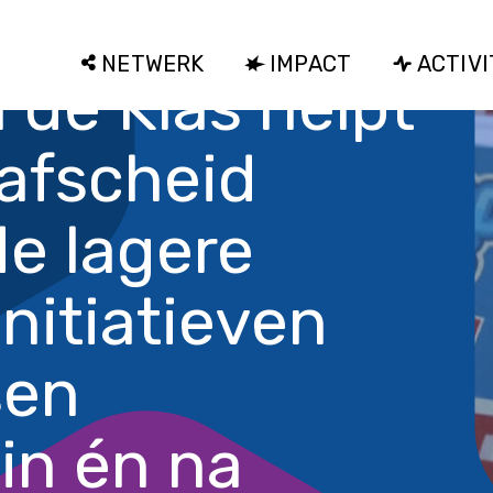
NETWERK
IMPACT
ACTIVI
 de Klas helpt
 afscheid
e lagere
nitiatieven
sen
in én na