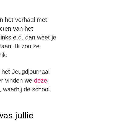
an het verhaal met
ecten van het
 links e.d. dan weet je
staan. Ik zou ze
jk.
e het Jeugdjournaal
ker vinden we
deze
,
 waarbij de school
as jullie