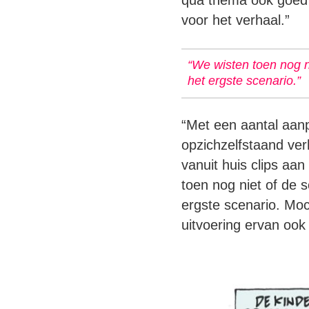
qua thema ook goed b
voor het verhaal.”
“We wisten toen nog n
het ergste scenario.”
“Met een aantal aanp
opzichzelfstaand ve
vanuit huis clips aa
toen nog niet of de 
ergste scenario. Mo
uitvoering ervan ook