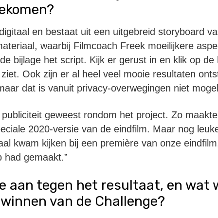
gekomen?
 digitaal en bestaat uit een uitgebreid storyboard v
smateriaal, waarbij Filmcoach Freek moeilijkere asp
de bijlage het script. Kijk er gerust in en klik op de
 ziet. Ook zijn er al heel veel mooie resultaten ont
maar dat is vanuit privacy-overwegingen niet mogeli
l publiciteit geweest rondom het project. Zo maakt
eciale 2020-versie van de eindfilm. Maar nog leu
al kwam kijken bij een première van onze eindfilm,
p had gemaakt.”
lie aan tegen het resultaat, en wat w
t winnen van de Challenge?