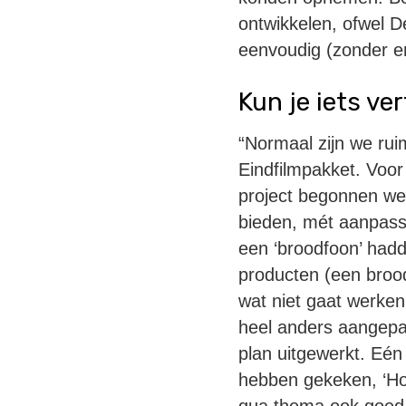
ontwikkelen, ofwel D
eenvoudig (zonder e
Kun je iets ve
“Normaal zijn we rui
Eindfilmpakket. Voor
project begonnen we e
bieden, mét aanpassi
een ‘broodfoon’ had
producten (een brood
wat niet gaat werken
heel anders aangepa
plan uitgewerkt. Eén 
hebben gekeken, ‘Hote