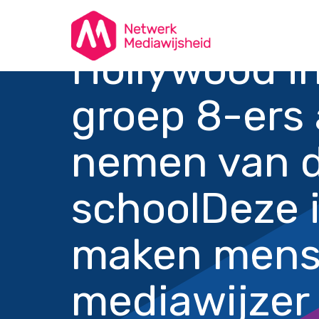
Hollywood in
groep 8-ers
nemen van d
school
Deze i
maken men
mediawijzer 