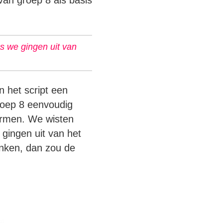
van groep 8 als basis
s we gingen uit van
n het script een
roep 8 eenvoudig
vormen. We wisten
gingen uit van het
nken, dan zou de