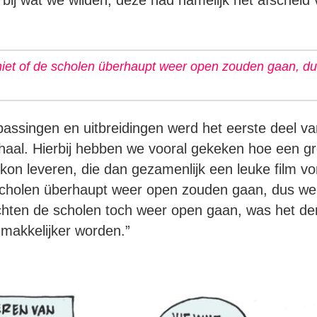
ij wat we wilden; deze had namelijk het afscheid 
iet of de scholen überhaupt weer open zouden gaan, du
assingen en uitbreidingen werd het eerste deel va
rhaal. Hierbij hebben we vooral gekeken hoe een g
n kon leveren, die dan gezamenlijk een leuke film 
scholen überhaupt weer open zouden gaan, dus we 
chten de scholen toch weer open gaan, was het de
 makkelijker worden.”