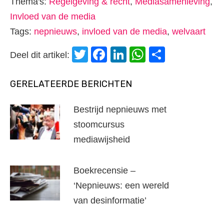
Thema's:
Regelgeving & recht
,
Mediasamenleving
,
Invloed van de media
Tags:
nepnieuws
,
invloed van de media
,
welvaart
Twitter
Facebook
LinkedIn
WhatsApp
Delen
Deel dit artikel:
GERELATEERDE BERICHTEN
Bestrijd nepnieuws met
stoomcursus
mediawijsheid
Boekrecensie –
‘Nepnieuws: een wereld
van desinformatie’