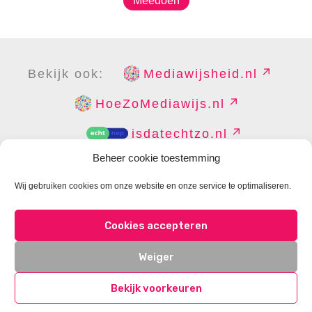
Meedoen
Bekijk ook:
Mediawijsheid.nl
HoeZoMediawijs.nl
isdatechtzo.nl
Beheer cookie toestemming
Wij gebruiken cookies om onze website en onze service te optimaliseren.
COPYRIGHT
DISCLAIMER
PRIVACY
PERS
Cookies accepteren
CONTACT
COOKIES BEHEREN
Weiger
Bekijk voorkeuren