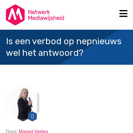
N
Search
Is een verbod op nepnieuws
wel het antwoord?
Door:
Margot Verleg