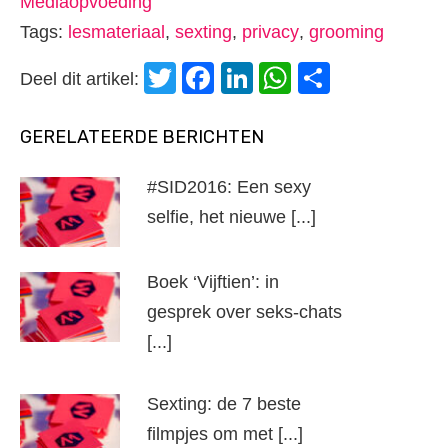
Mediaopvoeding
Tags:
lesmateriaal
,
sexting
,
privacy
,
grooming
Twitter
Facebook
LinkedIn
WhatsApp
Delen
Deel dit artikel:
GERELATEERDE BERICHTEN
#SID2016: Een sexy
selfie, het nieuwe [...]
Boek ‘Vijftien’: in
gesprek over seks-chats
[...]
Sexting: de 7 beste
filmpjes om met [...]