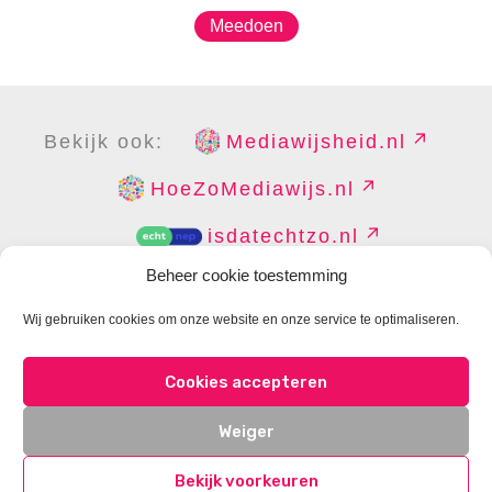
Meedoen
Bekijk ook:
Mediawijsheid.nl
HoeZoMediawijs.nl
isdatechtzo.nl
Beheer cookie toestemming
Wij gebruiken cookies om onze website en onze service te optimaliseren.
COPYRIGHT
DISCLAIMER
PRIVACY
PERS
Cookies accepteren
CONTACT
COOKIES BEHEREN
Weiger
Bekijk voorkeuren